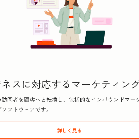
スに対応するマ‍ー‍ケ‍テ‍ィ‍ン
の訪問者を顧客へと転換し、包括的なインバウンドマー
グソフトウェアです。
詳しく見る
HubSpotのMarket