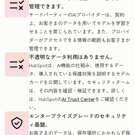
管理できます。
めた
サードパーティーのAIプロバイダーは、契約
案件
上、お客さまのデータを用いてモデルを学習さ
創出
せることを禁じられています。また、プロバイ
エー
ダーがアクセスできる情報の範囲もお客さまが
管理できます。
ジェ
不透明なデータ利用はありません。
ント
HubSpotは、AI機能の仕組み、使用するデー
タ、導入されている保護対策を説明するモデル
カードを公開しています。セキュリティチーム
は、その内容を確認・検証できます。詳しく
は、HubSpotの
AI Trust Center
をご確認くださ
い。
エンタープライズグレードのセキュリテ
ィ基盤。
お客さまのデータは、保存場所にかかわらず保