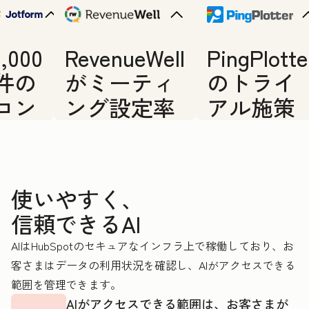
1,000
RevenueWell
PingPlotte
件の
がミーティ
のトライ
コン
ング設定率
アル施策
タク
を40％へと
全体を支
トか
ほぼ倍増さ
えた案件
ら26
せた方法
創出エー
使いやすく、
件の
ジェント
信頼できるAI
有望
AIはHubSpotのセキュアなインフラ上で稼働しており、お
な商
客さまはデータの利用状況を確認し、AIがアクセスできる
談を
範囲を管理できます。
見極
AIがアクセスできる範囲は、お客さまが