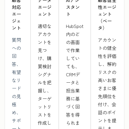
顧客
データ
AIアシ
顧客健全
対応
エージ
スタン
性エージ
エー
ェント
ト
ェント
ジェ
（ベー
適切な
HubSpot
ント
タ）
アカウ
内のど
質問
アカウン
ントを
の画面
への
トの健全
見つ
で作業
回
性を評価
け、購
してい
答、
し、解約
買検討
ても、
有望
リスクの
シグナ
CRMデ
なリ
高いお客
ルを把
ータと
ード
さまに優
握し、
担当業
の見
先順位を
ターゲ
務に基
極
付け、会
ットリ
づく回
め、
話のポイ
ストを
答を得
サポ
ントを提
作成し
られま
ート
示しま