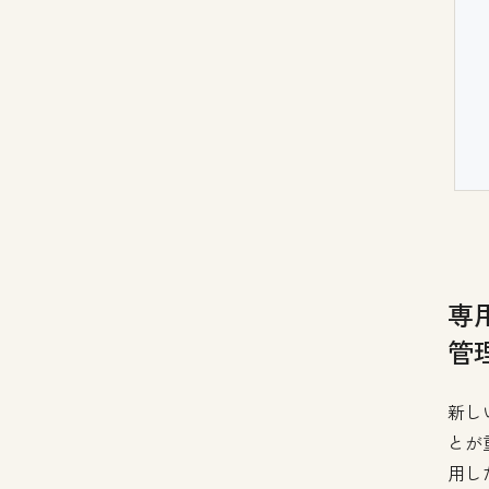
専
管
新し
とが
用し