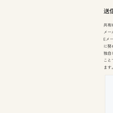
送
共有
メー
Eメ
に努
独自
こと
ます