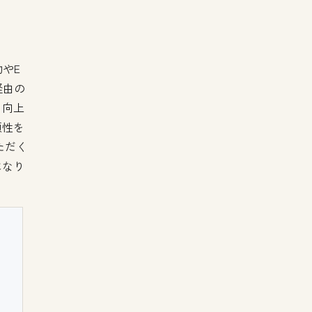
やE
経由の
る向上
頼性を
ただく
になり