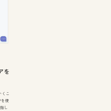
アを
いくこ
Pを使
目指し