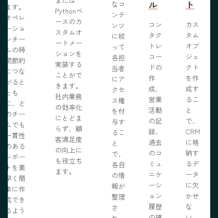
ル
ト
なコ
ます。
Pythonベ
ンテ
オペレ
ースのカ
コン
カス
ンツ
ーショ
スタムオ
タク
タム
に絞
ンチー
ートメー
トレ
オブ
って
ムの時
ションを
コー
ジェ
各担
間節約
実装する
ドの
クト
当者
につな
ことがで
作
を作
にア
がると
きます。
成、
成す
クセ
とも
社内業務
営業
るこ
ス権
に、ど
の効率化
活動
と
を付
のチー
にとどま
の記
で、
与す
ムでも
らず、顧
録、
CRM
るこ
一貫性
客満足度
過去
に格
と
のある
の向上に
のコ
納す
で、
レポー
も役立ち
ミュ
るデ
各自
トを素
ます。
ニケ
ータ
の情
早く簡
ーシ
に欠
報が
単に作
ョン
かせ
整理
成でき
履歴
な
さ
るよう
の確
い、
れ、