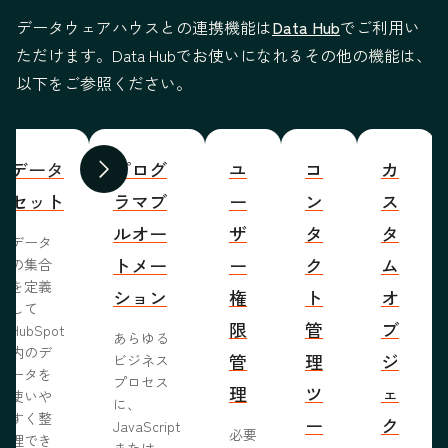
データウェアハウスとの連携機能は
Data Hub
でご利用い
ただけます。Data Hubでお使いになれるその他の機能は、
以下をご参照ください。
データ
プログ
ユ
コ
カ
前へ
次へ
セット
ラマブ
ー
ン
ス
ルオー
ザ
タ
タ
データ
トメー
ー
ク
ム
の集合
を定義
ション
権
ト
オ
して
限
管
ブ
HubSpot
あらゆる
内のデ
管
理
ジ
ビジネス
ータを
プロセス
理
ツ
ェ
使いや
に、
すく整
ー
ク
JavaScript
必要
理でき
または