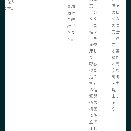
になり
認に
個々
業務
ます。
コン
のビ
効率
タク
ジネ
を維
ト管
スに
持で
理ツ
完全
きま
ール
に適
す。
を使
応す
用し
る柔
て、
軟性
顧客
と高
や見
度な
込み
制御
客と
を実
の信
現し
頼関
まし
係の
ょ
構築
う。
に役
立て
まし