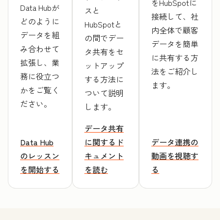
をHubSpotに
Data Hubが
スと
接続して、社
どのように
HubSpotと
内全体で顧客
データを組
の間でデー
データを簡単
み合わせて
タ共有をセ
に共有する方
拡張し、業
ットアップ
法をご紹介し
務に役立つ
する方法に
ます。
かをご覧く
ついて説明
ださい。
します。
データ共有
Data Hub
に関するド
データ連携の
のレッスン
キュメント
動画を視聴す
を開始する
を読む
る