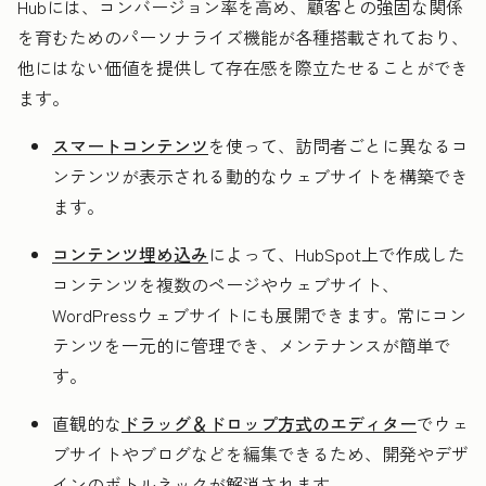
Hubには、コンバージョン率を高め、顧客との強固な関係
を育むためのパーソナライズ機能が各種搭載されており、
他にはない価値を提供して存在感を際立たせることができ
ます。
スマートコンテンツ
を使って、訪問者ごとに異なるコ
ンテンツが表示される動的なウェブサイトを構築でき
ます。
コンテンツ埋め込み
によって、HubSpot上で作成した
コンテンツを複数のページやウェブサイト、
WordPressウェブサイトにも展開できます。常にコン
テンツを一元的に管理でき、メンテナンスが簡単で
す。
直観的な
ドラッグ＆ドロップ方式のエディター
でウェ
ブサイトやブログなどを編集できるため、開発やデザ
インのボトルネックが解消されます。