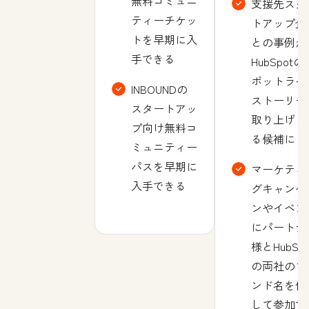
無料コミュニ
支援先スタ
ティーチケッ
トアップ企
トを早期に入
との事例が
手できる
HubSpotの
ポットライ
INBOUNDの
ストーリー
スタートアッ
取り上げら
プ向け無料コ
る候補に
ミュニティー
パスを早期に
マーケティ
入手できる
グキャンペ
ンやイベン
にパートナ
様とHubSpo
の両社のブ
ンド名を使
して参加で