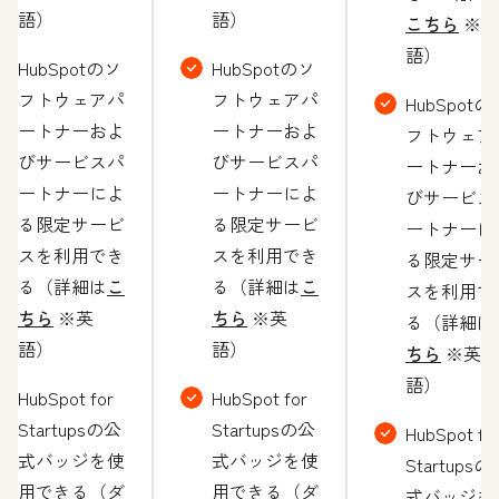
語）
語）
こちら
※英
語）
HubSpotのソ
HubSpotのソ
フトウェアパ
フトウェアパ
HubSpotの
ートナーおよ
ートナーおよ
フトウェア
びサービスパ
びサービスパ
ートナーお
ートナーによ
ートナーによ
びサービス
る限定サービ
る限定サービ
ートナーに
スを利用でき
スを利用でき
る限定サー
る（詳細は
こ
る（詳細は
こ
スを利用で
ちら
※英
ちら
※英
る（詳細は
語）
語）
ちら
※英
語）
HubSpot for
HubSpot for
Startupsの公
Startupsの公
HubSpot fo
式バッジを使
式バッジを使
Startupsの
用できる（ダ
用できる（ダ
式バッジを