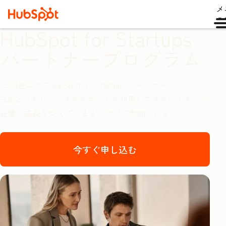
メ
ュ
HubSpot for Startups
パートナープログラム
1,500社以上のHubSpot for Startupsパートナーが、
HubSpotのリソースやサポートを利用してスタートアップ
企業の成長を支えています。ぜひご参加ください。
今すぐ申し込む