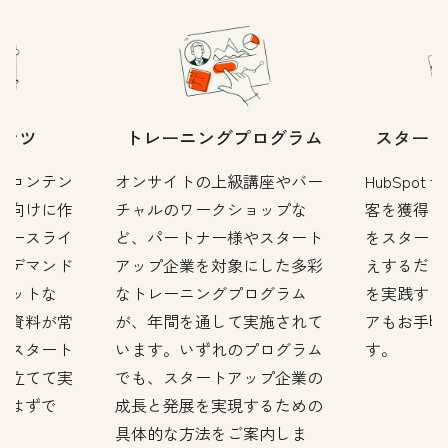
テンツ
トレーニングプログラム
スタート
のコンテン
オンサイトの上級講座やバー
HubSpot f
プ向けに作
チャルのワークショップな
客を獲得し
ソースライ
ど、パートナー様やスタート
をスタート
ンデマンド
アップ企業を対象にした多彩
えするだけ
キットな
なトレーニングプログラム
を実践する
新資料が常
が、年間を通して実施されて
アもお手頃
、スタート
います。いずれのプログラム
す。
を立てて実
でも、スタートアップ企業の
つはずで
成長と発展を実現するための
具体的な方法をご案内しま