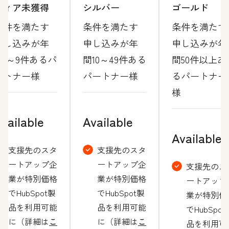
ティア未獲得
シルバー
ゴールド
条件を満たす
条件を満たす
条件を満たす
申し込みが年
申し込みが年
申し込みが年
間1～9件あるパ
間10～49件ある
間50件以上あ
ートナー様
パートナー様
るパートナー
様
vailable
Available
Available
支援先のスタ
支援先のスタ
ートアップ企
ートアップ企
支援先のス
業が特別価格
業が特別価格
ートアップ
でHubSpot製
でHubSpot製
業が特別価
品を利用可能
品を利用可能
でHubSpot
に（詳細は
こ
に（詳細は
こ
品を利用可