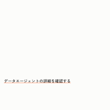
コンタクトや企業に関する質問に回答する
CRMデータ、通話、Eメール、文書からインサイ
トを取得する
優先的にアプローチすべきアカウントと、その理
由を把握する
データエージェントの詳細を確認する