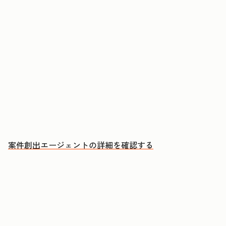
アカウントに購買検討のシグナルが現れたタイミ
ングでアプローチする
ミーティングのたびに、CRMへの自動更新とフォ
ローアップEメールの下書きを承認する
成約につながる会話により多くの時間を充てる
案件創出エージェントの詳細を確認する