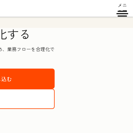
メニ
ュー
化する
高め、業務フローを合理化で
し込む