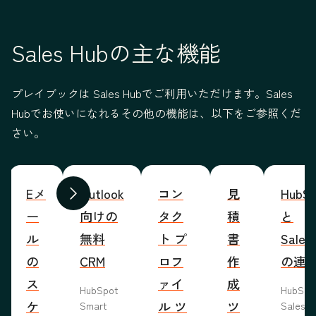
Sales Hubの主な機能
プレイブックは Sales Hubでご利用いただけます。Sales
Hubでお使いになれるその他の機能は、以下をご参照くだ
さい。
Eメ
Outlook
コン
見
HubSp
前へ
次へ
ー
向けの
タク
積
と
ル
無料
ト プ
書
Sales
の
CRM
ロフ
作
の連
ス
ァイ
成
HubSpot
HubSp
ケ
ル ツ
ツ
Smart
Salesf