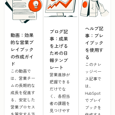
ヘルプ記
ブログ記
動画：効果
事：プレ
事：成果
的な営業プ
イブック
を上げる
レイブック
を使用す
ための日
の作成ガイ
る
報テンプ
ド
このナレ
レート
この動画で
ッジベー
営業進捗が
は、営業チー
ス記事で
把握できる
ムの長期的な
は、
だけでな
成長を促進す
HubSpot
く、各担当
る、安定した
でプレイ
者の課題を
営業プロセス
ブックを
見つけやす
を策定する方
作成する