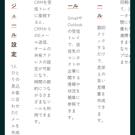
CRMを受
同期に
ジ
ール
ー
信トレイ
て、2つ
ュ
ル
に接続す
ータベ
Gmailや
ると、
間に信
ー
Outlook
数回
CRMから
優れた
の受信
ル
クリ
のEメー
連携を
トレイ
ック
ル送信、
きます
設
で、送
する
チームの
なセッ
信先の
定
だけ
共有アド
プは必
コンタ
で、
レスの設
ません
クトや
1人
見栄
定が可能
企業に
ひと
えの
になり、
関する
りの
良い
時間の節
情報や
見込
見積
約につな
状況を
み客
書を
がるさま
簡単に
に合
作成
ざまなツ
参照で
わせ
でき
ールも利
きま
たE
ま
用できま
す。
メー
す。
す。
ルを
作成