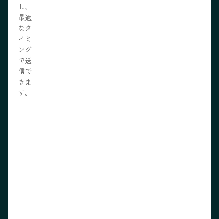
し、
最適
なタ
イミ
ング
で送
信で
きま
す。