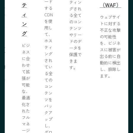
めな
ード
ティン
テ
（WAF）
業で
する
グされ
ィ
ール
CDN
る全て
ウェブサイ
らし
を使
のコン
ン
トに対する
ブサ
用し
テンツ
不正な攻撃
グ
作り
て、
やリー
の可能性
う。
ホス
ドのデ
を、ビジネ
ビジ
ール
ティ
ータを
スに被害が
ネス
ェブ
ング
保護で
出る前に自
に合
プロ
され
きま
動的に検出
わせ
採用
てい
す。
し、排除し
て拡
いる
る全
ます。
張が
開発
ての
可能
の力
コン
な、
限に
テン
最適
きま
ツを
化さ
バッ
れた
クア
フル
ップ
マネ
し、
ージ
グロ