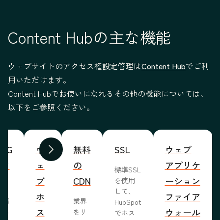
Content Hubの主な機能
ウェブサイトのアクセス権設定管理は
Content Hub
でご利
用いただけます。
Content Hubでお使いになれるその他の機能については、
以下をご参照ください。
WYG
ウ
無料
SSL
ウェブ
前へ
次へ
ィタ
ェ
の
アプリケ
標準SSL
ブ
CDN
ーション
を使用
して、
ホ
ファイア
ま編
業界
HubSpot
ス
ウォール
成形
をリ
でホス