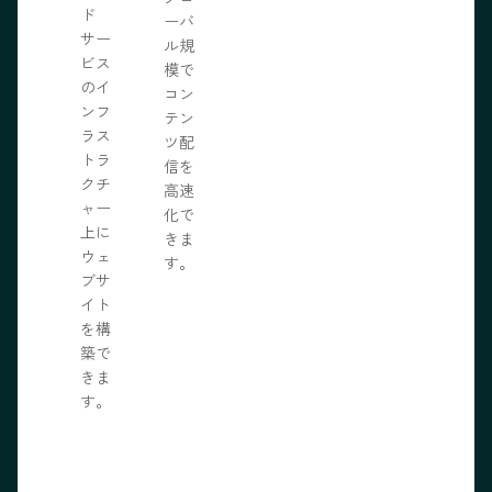
ド
ーバ
サー
ル規
ビス
模で
のイ
コン
ンフ
テン
ラス
ツ配
トラ
信を
クチ
高速
ャー
化で
上に
きま
ウェ
す。
ブサ
イト
を構
築で
きま
す。