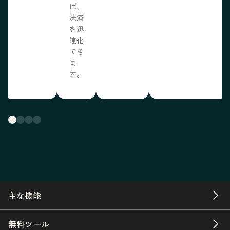
ば、
決済
を迅
速化
でき
ま
す。
主な機能
無料ツール