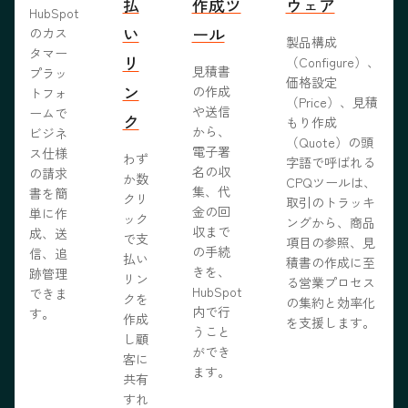
払
作成ツ
ウェア
HubSpot
い
ール
のカス
製品構成
タマー
リ
（Configure）、
見積書
プラッ
価格設定
ン
の作成
トフォ
（Price）、見積
や送信
ームで
ク
もり作成
から、
ビジネ
（Quote）の頭
電子署
ス仕様
わず
字語で呼ばれる
名の収
の請求
か数
CPQツールは、
集、代
書を簡
クリ
取引のトラッキ
金の回
単に作
ック
ングから、商品
収まで
成、送
で支
項目の参照、見
の手続
信、追
払い
積書の作成に至
きを、
跡管理
リン
る営業プロセス
HubSpot
できま
クを
の集約と効率化
内で行
す。
作成
を支援します。
うこと
し顧
ができ
客に
ます。
共有
すれ