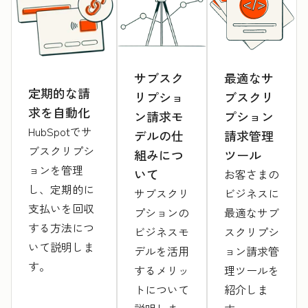
サブスク
最適なサ
定期的な請
リプショ
ブスクリ
求を自動化
ン請求モ
プション
HubSpotでサ
デルの仕
請求管理
ブスクリプシ
組みにつ
ツール
ョンを管理
いて
お客さまの
し、定期的に
サブスクリ
ビジネスに
支払いを回収
プションの
最適なサブ
する方法につ
ビジネスモ
スクリプシ
いて説明しま
デルを活用
ョン請求管
す。
するメリッ
理ツールを
トについて
紹介しま