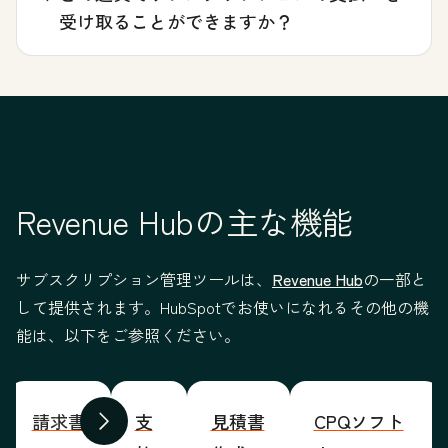
受け取ることができますか？
Revenue Hubの主な機能
サブスクリプション管理ツールは、
Revenue Hub
の一部と
して提供されます。HubSpotでお使いになれるその他の機
能は、以下をご参照ください。
請求書
支
見積書
CPQソフト
前へ
次へ