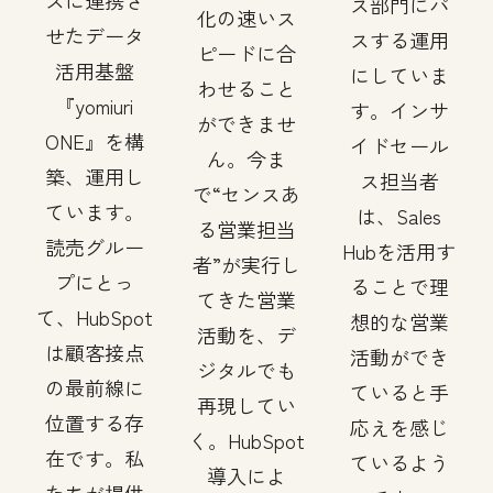
スに連携さ
ス部門にパ
化の速いス
せたデータ
スする運用
ピードに合
活用基盤
にしていま
わせること
『yomiuri
す。インサ
ができませ
ONE』を構
イドセール
ん。今ま
築、運用し
ス担当者
で“センスあ
ています。
は、Sales
る営業担当
読売グルー
Hubを活用す
者”が実行し
プにとっ
ることで理
てきた営業
て、HubSpot
想的な営業
活動を、デ
は顧客接点
活動ができ
ジタルでも
の最前線に
ていると手
再現してい
位置する存
応えを感じ
く。HubSpot
在です。私
ているよう
導入によ