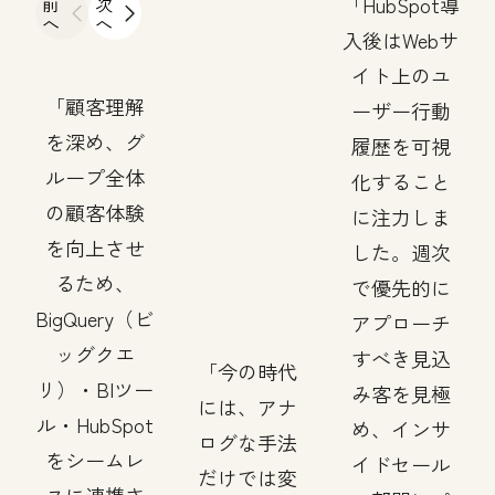
前
次
HubSpot導
へ
へ
入後はWebサ
イト上のユ
顧客理解
ーザー行動
を深め、グ
履歴を可視
ループ全体
化すること
の顧客体験
に注力しま
を向上させ
した。週次
るため、
で優先的に
BigQuery（ビ
アプローチ
ッグクエ
すべき見込
今の時代
リ）・BIツー
み客を見極
には、アナ
ル・HubSpot
め、インサ
ログな手法
をシームレ
イドセール
だけでは変