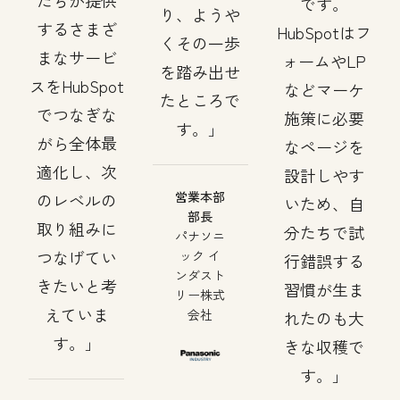
たちが提供
です。
り、ようや
するさまざ
HubSpotはフ
くその一歩
まなサービ
ォームやLP
を踏み出せ
スをHubSpot
などマーケ
たところで
でつなぎな
施策に必要
す。
がら全体最
なページを
適化し、次
設計しやす
営業本部
のレベルの
いため、自
部長
取り組みに
分たちで試
パナソニ
つなげてい
ック イ
行錯誤する
ンダスト
きたいと考
習慣が生ま
リー株式
えていま
会社
れたのも大
す。
きな収穫で
す。