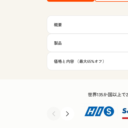
概要
製品
価格と内容 （最大65%オフ）
世界135か国以上で
前へ
次へ