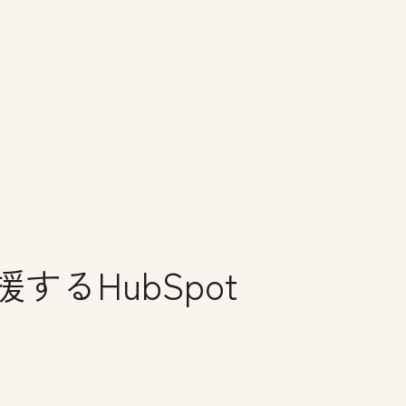
るHubSpot