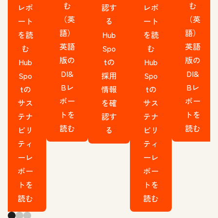
む
む
レポ
認す
レポ
（英
（英
ート
る
ート
語）
語）
を読
Hub
を読
英語
英語
む
Spo
む
版の
版の
Hub
tの
Hub
DI&
DI&
Spo
採用
Spo
Bレ
Bレ
tの
情報
tの
ポー
ポー
サス
を確
サス
トを
トを
テナ
認す
テナ
読む
読む
ビリ
る
ビリ
ティ
ティ
ーレ
ーレ
ポー
ポー
トを
トを
読む
読む