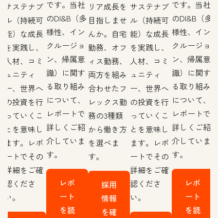
です。当社
です。当社
を
サステナブ
リア成長を
サステナブ
のDI&B（多
のDI&B（多
せ
ル（持続可
目指しませ
ル（持続可
様性、イン
様性、イン
宅
能）な成長
んか。自宅
能）な成長
クルージョ
クルージョ
フ
を実践し、
勤務、オフ
を実践し、
ン、帰属意
ン、帰属意
、
人材、コミ
ィス勤務、
人材、コミ
識）に関す
識）に関す
み
ュニティ
両方を組み
ュニティ
る取り組み
る取り組み
フ
ー、世界へ
合わせたフ
ー、世界へ
について、
について、
勤
の投資を行
レックス勤
の投資を行
レポートで
レポートで
っていくこ
務の3種類
っていくこ
詳しくご紹
詳しくご紹
方
とを意味し
から働き方
とを意味し
介していま
介していま
ます。レポ
を選べま
ます。レポ
す。
す。
ートでその
す。
ートでその
詳細をご確
詳細をご確
レポ
レポ
認くださ
認くださ
採用
ート
ート
い。
い。
情報
を読
を読
を確