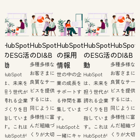
t
HubSpot
HubSpot
HubSpot
HubSpot
HubSpot
のESG活
のDI&B
の採用
のESG活
のDI&B
動
情報
動
多種多様な
多種多様な
お客さまに
お客さまに
企
HubSpot
世の中の企
HubSpot
良質なサー
良質なサー
を
は、未来を
業の成長を
は、未来を
ビスを提供
ビスを提供
す
担う世代が
サポートす
担う世代が
するには、
するには、
募
誇れる企業
る仲間を募
誇れる企業
同じように
同じように
ま
づくりを目
集していま
づくりを目
多様性に富
多様性に富
指していま
す。
指していま
んだ組織づ
んだ組織づ
す。これは
HubSpotと
す。これは
くりが大切
くりが大切
ャ
HubSpotが
一緒にキャ
HubSpotが