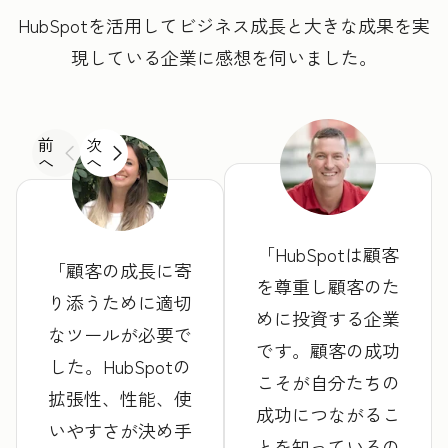
HubSpotを活用してビジネス成長と大きな成果を実
現している企業に感想を伺いました。
前
次
へ
へ
HubSpotは顧客
顧客の成長に寄
を尊重し顧客のた
り添うために適切
めに投資する企業
なツールが必要で
です。顧客の成功
した。HubSpotの
こそが自分たちの
拡張性、性能、使
成功につながるこ
いやすさが決め手
とを知っているの