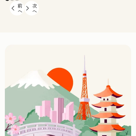
前
次
へ
へ