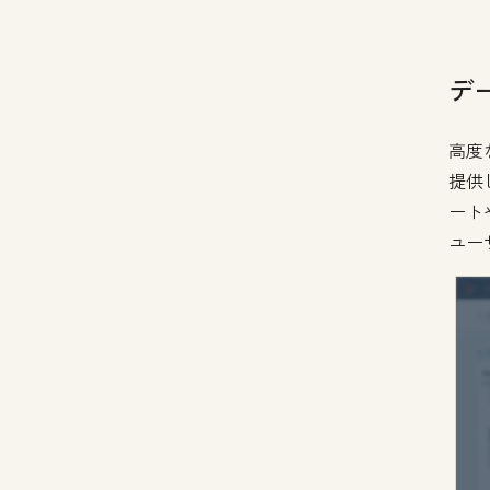
デ
高度
提供
ート
ユー