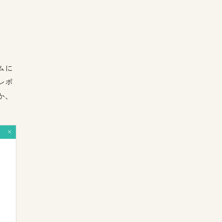
ムに
レポ
か、