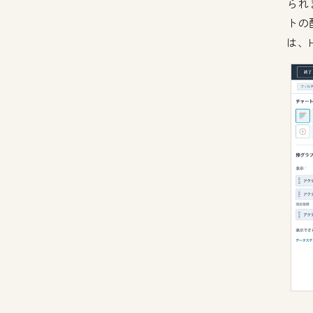
られ
トの
は、