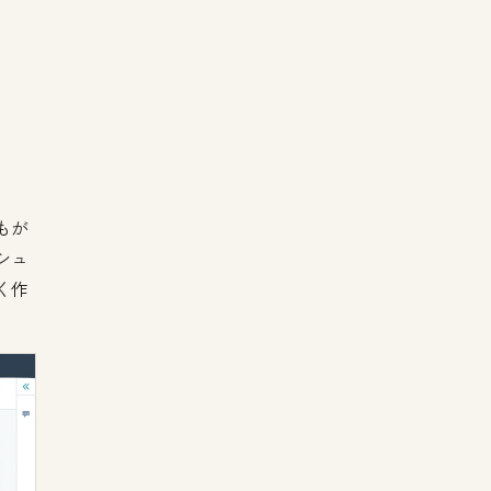
もが
シュ
く作