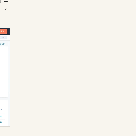
ポー
ード