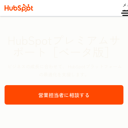
メ
ュ
HubSpotプレミアムサ
ポート［ベータ版］
ビジネスの成長に合わせて、 HubSpotプラットフォーム
の最適化を支援します。
営業担当者に相談する