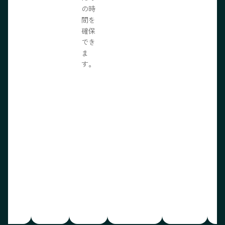
の時
間を
確保
でき
ま
す。