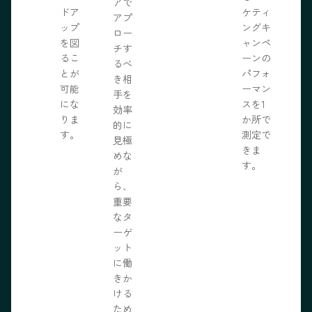
アで
ドア
ケティ
アプ
ップ
ングキ
ロー
を図
ャンペ
チす
るこ
ーンの
るべ
とが
パフォ
き相
可能
ーマン
手を
にな
スを1
効率
りま
か所で
的に
す。
測定で
見極
きま
めな
す。
が
ら、
重要
なタ
ーゲ
ット
に働
きか
ける
ため