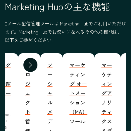
Marketing Hubの主な機能
Eメール配信管理ツールは Marketing Hubでご利用いただけ
ます。Marketing Hubでお使いになれるその他の機能は、
以下をご参照ください。
ブログ
プ
ソ
マーケ
マー
S
前へ
次へ
の作
ロ
ー
ティン
ケテ
成・運
ジ
シ
グ オー
ィン
営ツー
ェ
ャ
トメー
グア
ル
ク
ル
ション
ナリ
ト
メ
（MA）
ティ
bSpot
管
デ
ツール
クス
ブロ
機能
理
ィ
＆ダ