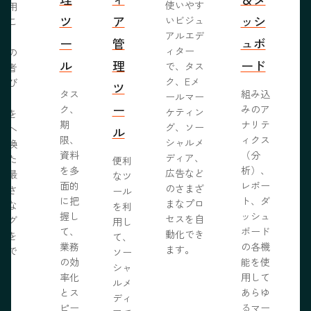
使いやす
活用
ツ
ア
ッシ
いビジュ
るこ
アルエデ
で、
ー
管
ュボ
ィター
くの
ル
理
ード
で、タス
問者
ク、Eメ
呼び
ツ
タス
組み込
ールマー
み、
ー
ク、
みのア
ケティン
者を
S
期
ナリテ
グ、ソー
客へ
ル
限、
ィクス
シャルメ
転換
資料
（分
ディア、
るた
便利
を多
析）、
広告など
に最
なツ
面的
レポー
のさまざ
化さ
ール
に把
ト、ダ
まなプロ
たな
を利
握し
ッシュ
セスを自
ログ
用し
て、
ボード
動化でき
事を
て、
業務
の各機
ます。
開で
ソー
R
の効
能を使
ま
シャ
率化
用して
。
ルメ
とス
あらゆ
ディ
ピー
るマー