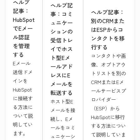
ヘルプ
ヘルプ記
記事：
ヘルプ記事：
事：コミ
HubSpot
別のCRMまた
ュニケー
でEメー
はESPからコ
ションの
ル認証
ンタクトを移
受信トレ
を管理
行する
イでホス
する
コンタクトや画
ト型Eメ
Eメール
像、オプトアウ
ールアド
送信ドメ
トリストを別の
レスにE
インを
CRMまたはEメ
メールを
HubSpot
ールサービスプ
転送する
に接続す
ロバイダー
ホスト型E
る方法に
（ESP）から
メールを接
ついて説
HubSpotに移行
続し、Eメ
明してい
する方法につい
ールをコミ
ます。
て説明していま
ュニケーシ