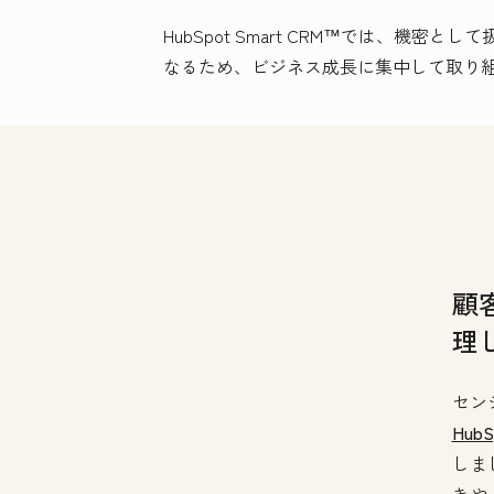
HubSpot Smart CRM™では、
なるため、ビジネス成長に集中して取り
顧
理
セン
Hub
しま
きや