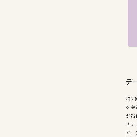
デ
特に
タ機
が強
リテ
す。