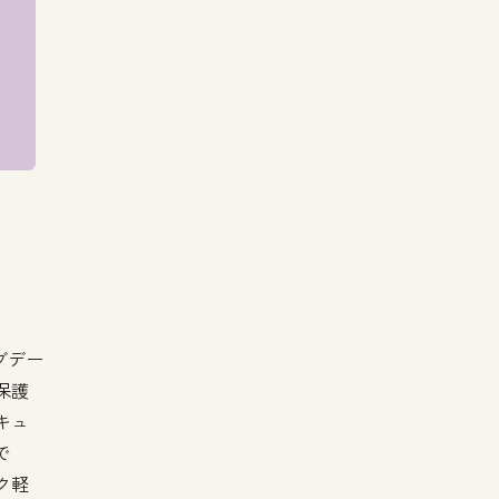
ブデー
保護
キュ
で
ク軽