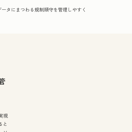
ィブデータにまつわる規制順守を管理しやすく
管
実現
ると
ーソ