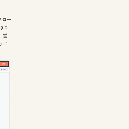
フロー
的に
、営
うに