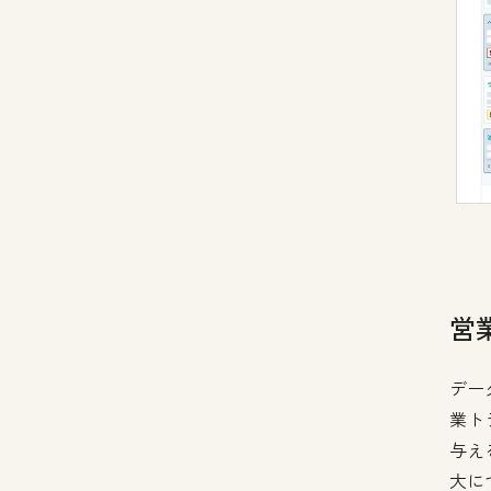
営
デー
業ト
与え
大に