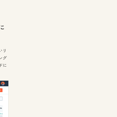
に
いリ
ング
ドに