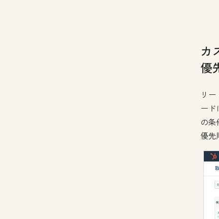
カ
優
リー
ード
の条
優先