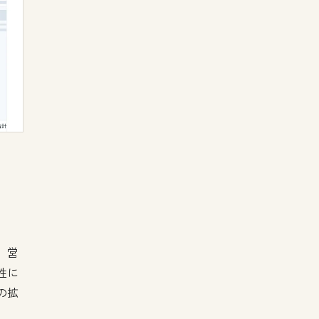
。営
性に
の拡