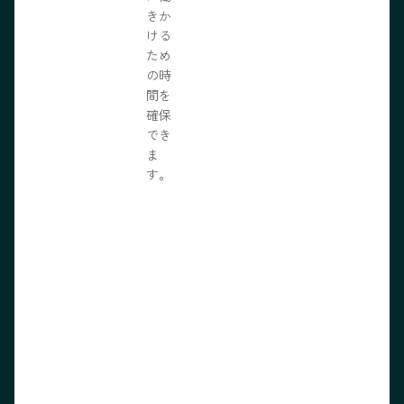
きか
ける
ため
の時
間を
確保
でき
ま
す。