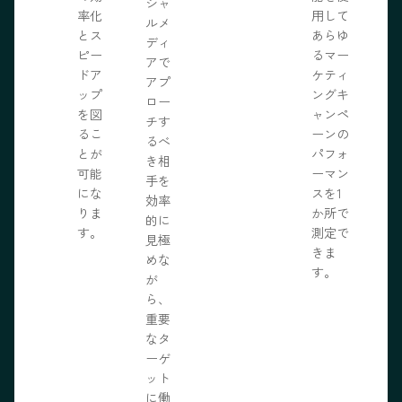
ま
シャ
率化
用して
。
ルメ
とス
あらゆ
ディ
ピー
るマー
アで
ドア
ケティ
アプ
ップ
ングキ
ロー
を図
ャンペ
チす
るこ
ーンの
るべ
とが
パフォ
き相
可能
ーマン
手を
にな
スを1
効率
りま
か所で
的に
す。
測定で
見極
きま
めな
す。
が
ら、
重要
なタ
ーゲ
ット
に働