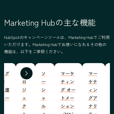
Marketing Hubの主な機能
HubSpotのキャンペーンツールは、Marketing Hubでご利用
いただけます。Marketing Hubでお使いになれるその他の
機能は、以下をご参照ください。
ブログ
プ
ソ
マーケ
マー
S
前へ
次へ
の作
ロ
ー
ティン
ケテ
成・運
ジ
シ
グ オー
ィン
営ツー
ェ
ャ
トメー
グア
ル
ク
ル
ション
ナリ
ト
メ
（MA）
ティ