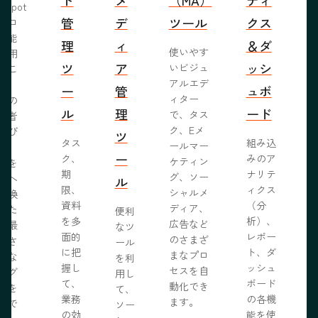
bSpot
管
デ
ツール
クス
ブロ
機能
理
ィ
＆ダ
使いやす
活用
ツ
ア
ッシ
いビジュ
るこ
アルエデ
で、
ー
管
ュボ
ィター
くの
ル
理
ード
で、タス
問者
ク、Eメ
呼び
ツ
タス
組み込
ールマー
み、
ー
ク、
みのア
ケティン
者を
S
期
ナリテ
グ、ソー
客へ
ル
限、
ィクス
シャルメ
転換
資料
（分
ディア、
るた
便利
を多
析）、
広告など
に最
なツ
面的
レポー
のさまざ
化さ
ール
に把
ト、ダ
まなプロ
たな
を利
握し
ッシュ
セスを自
ログ
用し
て、
ボード
動化でき
事を
て、
業務
の各機
ます。
開で
ソー
R
の効
能を使