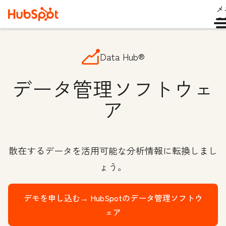
メ
ュ
Data Hub®
データ管理ソフトウェ
ア
散在するデータを活用可能な分析情報に転換しまし
ょう。
デモを申し込む→
HubSpotのデータ管理ソフトウ
ェア