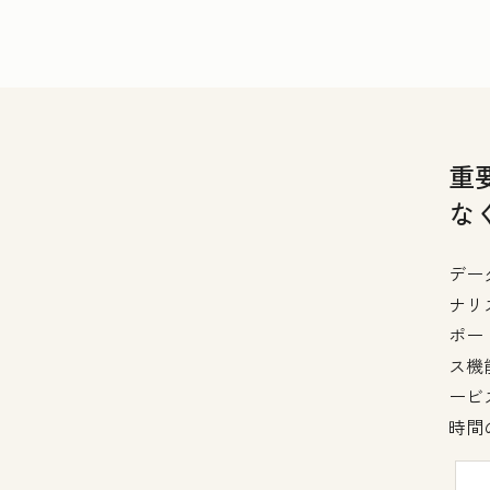
重
な
デー
ナリ
ポー
ス機
ービ
時間