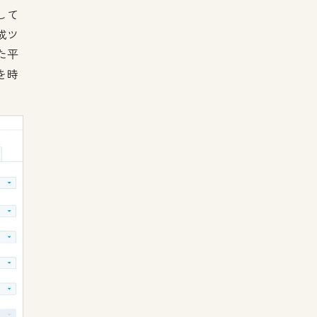
して
成ツ
た平
を時