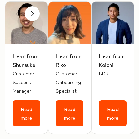
前へ
次へ
Hear from
Hear from
Hear from
Shunsuke
Riko
Koichi
Customer
Customer
BDR
Success
Onboarding
Manager
Specialist
Read
Read
Read
more
more
more