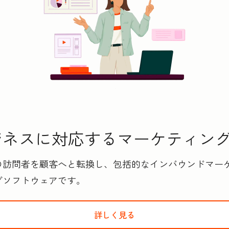
スに対応するマ‍ー‍ケ‍テ‍ィ‍ン
の訪問者を顧客へと転換し、包括的なインバウンドマー
グソフトウェアです。
詳しく見る
HubSpotのMarket