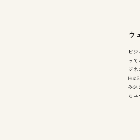
ウ
ビジ
って
ジネ
Hu
み込
らユ