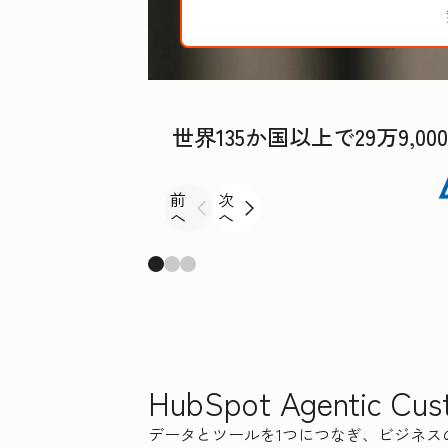
世界135か国以上で29万9
前
次
へ
へ
HubSpot Agentic Cus
データとツールを1つにつなぎ、ビジネ