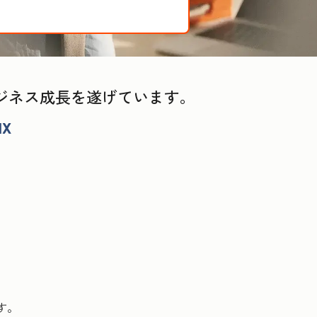
る
てビジネス成長を遂げています。
す。