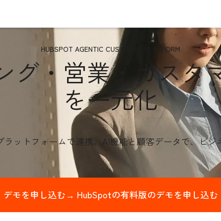
HUBSPOT AGENTIC CUSTOMER PLATFORM
ング・営業・カスタ
を一元化
プラットフォームで連携。AI機能と顧客データ
で、ビジ
デモを申し込む→
HubSpotの有料版のデモを申し込む