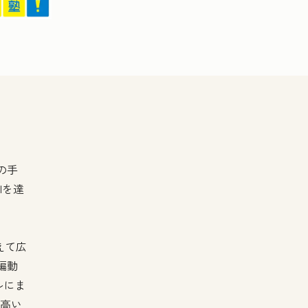
の手
Iを達
えて広
編動
ネルにま
り高い