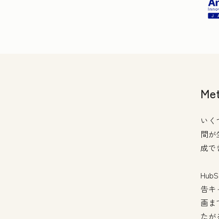
Me
いく
間が
成で
Hu
告キ
画まで
たが