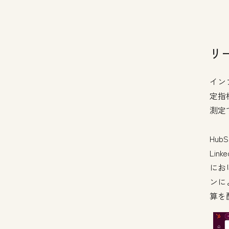
リ
イン
定指
測定
Hu
Lin
にお
ンに
算を