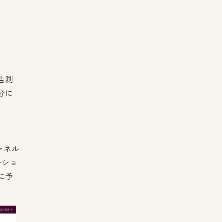
告測
分に
、
チャネル
ーショ
に予