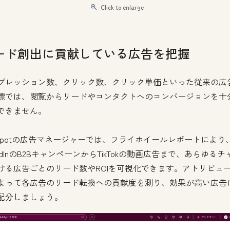
Click to enlarge
ード創出に貢献している広告を把握
プレッション数、クリック数、クリック単価といった従来の広
標では、閲覧からリードやコンタクトへのコンバージョンを十
できません。
bSpotの広告マネージャーでは、フライホイールレポートにより
kedInのB2BキャンペーンからTikTokの動画広告まで、あらゆる
ける広告ごとのリード数やROIを可視化できます。アトリビュ
よって各広告のリード転換への貢献度を測り、効果が高い広告
配分しましょう。