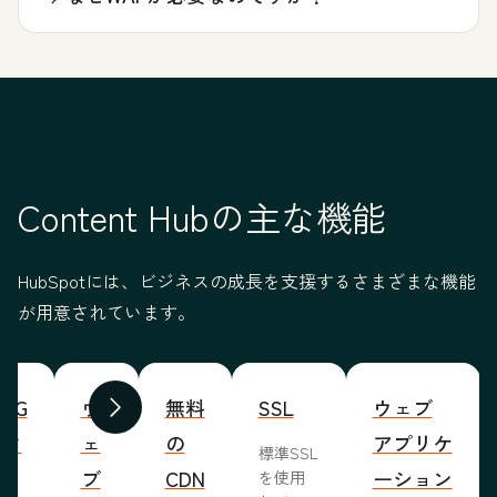
Content Hubの主な機能
HubSpotには、ビジネスの成長を支援するさまざまな機能
が用意されています。
WYG
ウ
無料
SSL
ウェブ
前へ
次へ
ィタ
ェ
の
アプリケ
標準SSL
ブ
CDN
ーション
を使用