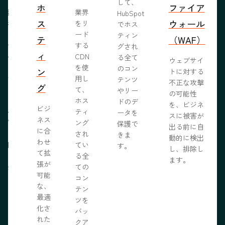
して、
ホ
ファイア
ま編
業界
HubSpot
ス
ウォール
成形
をリ
でホス
めな
ード
ティン
テ
（WAF）
業で
する
グされ
ィ
ール
CDN
る全て
ウェブサイ
らし
を使
のコン
ン
トに対する
ブサ
用し
テンツ
不正な攻撃
グ
作り
て、
やリー
の可能性
う。
ホス
ドのデ
を、ビジネ
ビジ
ール
ティ
ータを
スに被害が
ネス
ェブ
ング
保護で
出る前に自
に合
プロ
され
きま
動的に検出
わせ
採用
てい
す。
し、排除し
て拡
いる
る全
ます。
張が
開発
ての
可能
の力
コン
な、
限に
テン
最適
きま
ツを
化さ
バッ
れた
クア