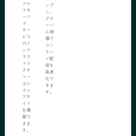
フル
ップ
マネ
し、
ージ
グロ
ド
ーバ
サー
ル規
ビス
模で
のイ
コン
ンフ
テン
ラス
ツ配
トラ
信を
クチ
高速
ャー
化で
上に
きま
ウェ
す。
ブサ
イト
を構
築で
きま
す。