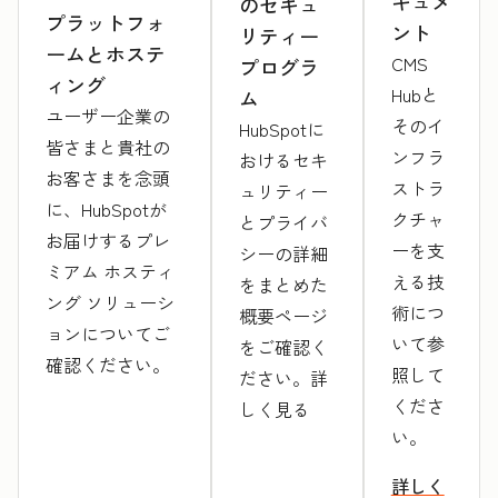
キュメ
のセキュ
プラットフォ
ント
リティー
ームとホステ
CMS
プログラ
ィング
Hubと
ム
ユーザー企業の
そのイ
HubSpotに
皆さまと貴社の
ンフラ
おけるセキ
お客さまを念頭
ストラ
ュリティー
に、HubSpotが
クチャ
とプライバ
お届けするプレ
ーを支
シーの詳細
ミアム ホスティ
える技
をまとめた
ング ソリューシ
術につ
概要ページ
ョンについてご
いて参
をご確認く
確認ください。
照して
ださい。詳
くださ
しく見る
い。
詳しく