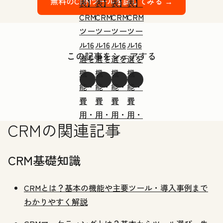
無料のCRMツールを試してみる →
表】
表】
表】
表】
CRM
CRM
CRM
CRM
ツー
ツー
ツー
ツー
ル16
ル16
ル16
ル16
この記事をシェアする
選を
選を
選を
選を
機
機
機
機
能・
能・
能・
能・
費
費
費
費
用・
用・
用・
用・
CRMの関連記事
種類
種類
種類
種類
別に
別に
別に
別に
徹底
徹底
徹底
徹底
CRM基礎知識
紹
紹
紹
紹
介！
介！
介！
介！
CRMとは？基本の機能や主要ツール・導入事例まで
わかりやすく解説