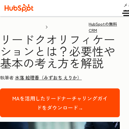
メ
ュ
HubSpotの無料
CRM
リードクオリフィケー
ションとは？必要性や
基本の考え方を解説
執筆者
水落 絵理香（みずおち えりか）
MAを活用したリードナーチャリングガイ
ドをダウンロード→