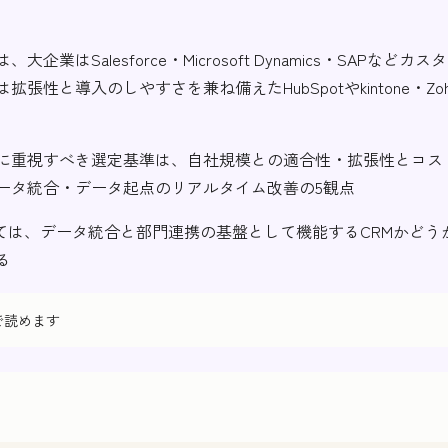
大企業はSalesforce・Microsoft Dynamics・SAPなど
拡張性と導入のしやすさを兼ね備えたHubSpotやkintone・Zoh
に重視すべき選定基準は、自社規模との適合性・拡張性とコス
ータ統合・データ起点のリアルタイム改善の5観点
いては、データ統合と部門連携の基盤として機能するCRMかどう
る
で読めます