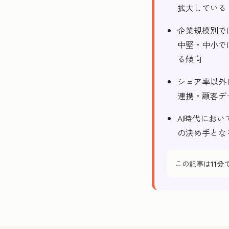
拡大している
企業規模別では、
中堅・中小では
る傾向
シェア率以外
連携・顧客デ
AI時代にお
の決め手とな
この記事は
11分