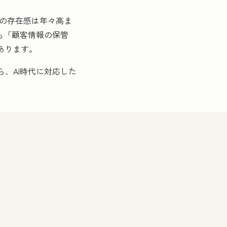
その存在感は年々高ま
も「顧客情報の保管
あります。
、AI時代に対応した