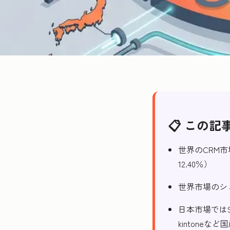
📋 この記
世界のCRM市場
12.40％）
世界市場のシェアは
日本市場ではSal
kintone