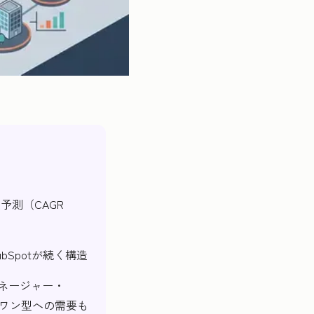
大予測（CAGR
HubSpotが続く構造
ルスマネージャー・
ンワン型への需要も