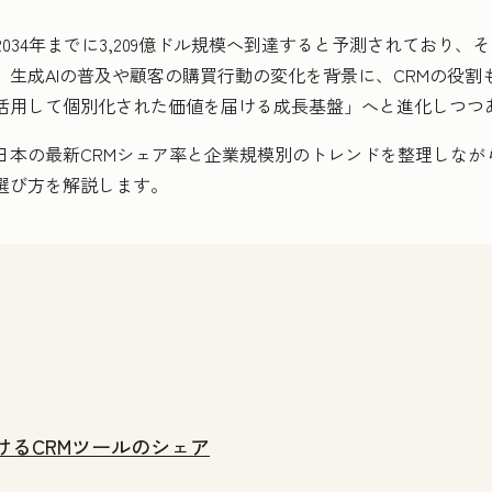
2034年までに3,209億ドル規模へ到達すると予測されており、
、生成AIの普及や顧客の購買行動の変化を背景に、CRMの役割
活用して個別化された価値を届ける成長基盤」へと進化しつつ
日本の最新CRMシェア率と企業規模別のトレンドを整理しながら
選び方を解説します。
けるCRMツールのシェア