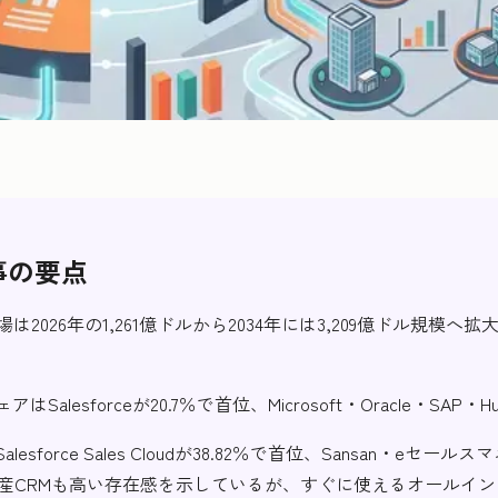
事の要点
は2026年の1,261億ドルから2034年には3,209億ドル規模へ拡
Salesforceが20.7％で首位、Microsoft・Oracle・SAP・
esforce Sales Cloudが38.82％で首位、Sansan・eセー
など国産CRMも高い存在感を示しているが、すぐに使えるオールイ