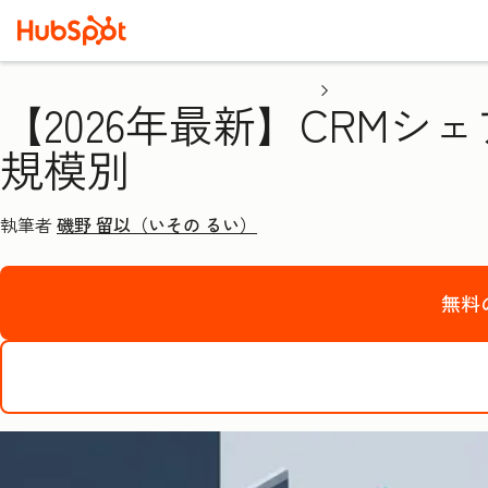
【2026年最新】CRM
規模別
執筆者
磯野 留以（いその るい）
無料