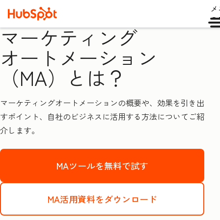
メ
ュ
マーケティング
オ‍ー‍ト‍メ‍ー‍シ‍ョ‍ン
（MA）とは？
マーケティングオートメーションの概要や、効果を引き出
すポ
イ
ント、自社のビジネスに活用する方法についてご紹
介します。
MAツールを無料で試す
MA活用資料をダウンロード