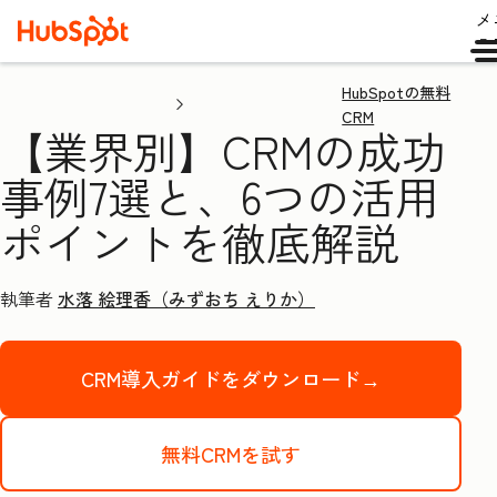
メ
ュ
HubSpotの無料
CRM
【業界別】CRMの成功
事例7選と、6つの活用
ポイントを徹底解説
執筆者
水落 絵理香（みずおち えりか）
CRM導入ガイドをダウンロード→
無料CRMを試す