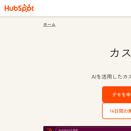
ホーム
カ
AIを活用した
デモを
14日間