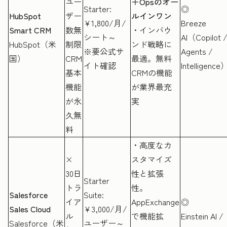
ユー
＋Opsのオー
Starter:
◎
HubSpot
ザー
ルインワン
¥1,800/月/
Breeze
Smart CRM
数無
・インバウ
シート～
AI（Copilot 
HubSpot（米
制限
ンド戦略に
※要公式サ
Agents /
国）
CRM
最適。無料
イト確認
Intelligence
基本
CRMの機能
機能
が業界最充
が永
実
久無
料
・高度なカ
×
スタマイズ
30日
性と拡張
Starter
トラ
性。
Salesforce
Suite:
イア
AppExchange
◎
Sales Cloud
¥3,000/月/
ル
で機能拡
Einstein AI /
Salesforce（米
ユーザー～