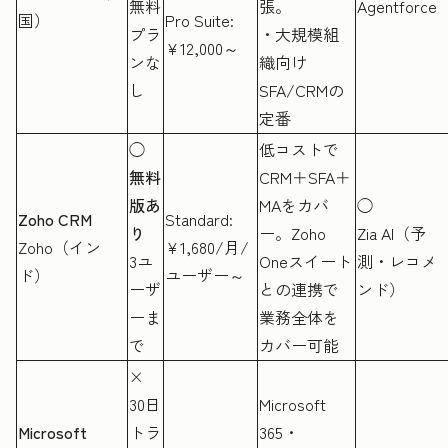
無料
張。
Agentforce
国）
Pro Suite:
プラ
・大規模組
¥12,000～
ンな
織向け
し
SFA/CRMの
定番
◯
低コストで
無料
CRM＋SFA＋
版あ
MAをカバ
◯
Zoho CRM
Standard:
り
ー。Zoho
Zia AI（予
Zoho（イン
¥1,680/月/
3ユ
Oneスイート
測・レコメ
ド）
ユーザー～
ーザ
との連携で
ンド）
ーま
業務全体を
で
カバー可能
×
30日
Microsoft
Microsoft
トラ
365・