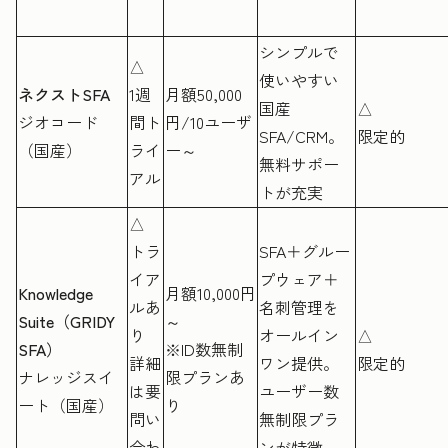
シンプルで
△
使いやすい
ネクストSFA
1週
月額50,000
国産
△
ジオコード
間ト
円/10ユーザ
SFA/CRM。
限定的
（国産）
ライ
ー～
無料サポー
アル
トが充実
△
トラ
SFA＋グルー
イア
プウェア＋
Knowledge
月額10,000円
ルあ
名刺管理を
Suite（GRIDY
～
り
オールイン
△
SFA）
※ID数無制
詳細
ワン提供。
限定的
ナレッジスイ
限プランあ
は要
ユーザー数
ート（国産）
り
問い
無制限プラ
合わ
ンが特徴