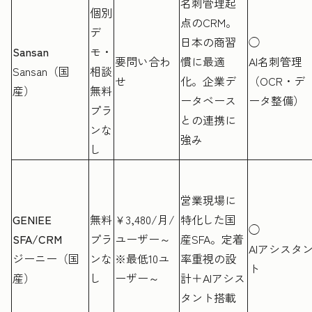
名刺管理起
個別
点のCRM。
デ
日本の商習
◯
Sansan
モ・
要問い合わ
慣に最適
AI名刺管理
Sansan（国
相談
せ
化。企業デ
（OCR・デ
産）
無料
ータベース
ータ整備）
プラ
との連携に
ンな
強み
し
営業現場に
GENIEE
無料
¥3,480/月/
特化した国
◯
SFA/CRM
プラ
ユーザー～
産SFA。定着
AIアシスタ
ジーニー（国
ンな
※最低10ユ
率重視の設
ト
産）
し
ーザー～
計＋AIアシス
タント搭載