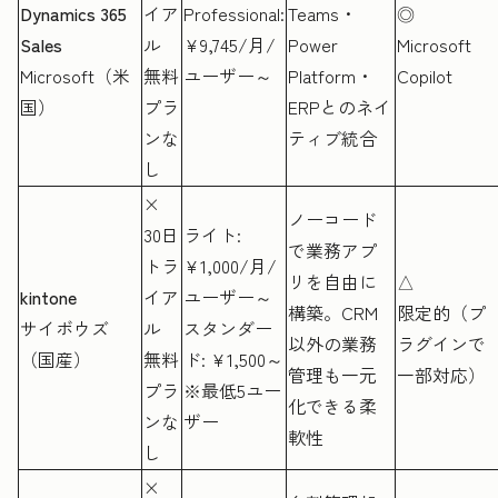
Dynamics 365
イア
Professional:
Teams・
◎
Sales
ル
¥9,745/月/
Power
Microsoft
Microsoft（米
無料
ユーザー～
Platform・
Copilot
国）
プラ
ERPとのネイ
ンな
ティブ統合
し
×
ノーコード
30日
ライト:
で業務アプ
トラ
¥1,000/月/
リを自由に
△
kintone
イア
ユーザー～
構築。CRM
限定的（プ
サイボウズ
ル
スタンダー
以外の業務
ラグインで
（国産）
無料
ド: ¥1,500～
管理も一元
一部対応）
プラ
※最低5ユー
化できる柔
ンな
ザー
軟性
し
×