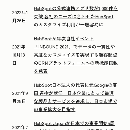
HubSpotの公式連携アプリ数が1,000件を
2022年1
突破 各社のニーズに合わせたHubSpot
月26日
のカスタマイズ利用が一層容易に
HubSpotが年次自社イベント
2021年
「INBOUND 2021」でデータの一貫性や
10月13
高度なカスタマイズを実現する顧客起点
日
のCRMプラットフォームへの新機能搭載
を発表
HubSpot日本法人の代表に元Googleの廣
2021年9
田 達樹が就任 日本企業にとって最適
月28日
な製品とサービスを追求し、日本市場で
の事業拡大を目指す
HubSpot Japanが日本での事業開始5周
2021年7