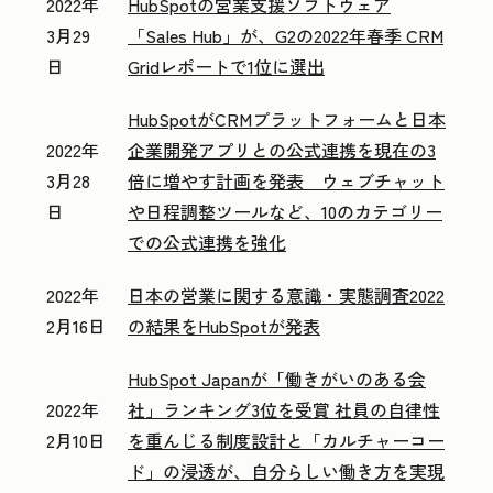
2022年
HubSpotの営業支援ソフトウェア
3月29
「Sales Hub」が、G2の2022年春季 CRM
日
Gridレポートで1位に選出
HubSpotがCRMプラットフォームと日本
2022年
企業開発アプリとの公式連携を現在の3
3月28
倍に増やす計画を発表 ウェブチャット
日
や日程調整ツールなど、10のカテゴリー
での公式連携を強化
2022年
日本の営業に関する意識・実態調査2022
2月16日
の結果をHubSpotが発表
HubSpot Japanが「働きがいのある会
2022年
社」ランキング3位を受賞 社員の自律性
2月10日
を重んじる制度設計と「カルチャーコー
ド」の浸透が、自分らしい働き方を実現