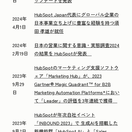
日
ップデートを発表
HubSpot Japan代表にグローバル企業の
2024年
日本事業立ち上げに豊富な経験を持つ須
4月1日
田 孝雄が就任
2024年
日本の営業に関する意識・実態調査2024
2月19日
の結果を HubSpotが発表
HubSpotのマーケティング支援ソフトウ
2023年
ェア「Marketing Hub」が、2023
9月29
Gartner® Magic Quadrant™ for B2B
日
Marketing Automation Platforms*におい
て「Leader」の評価を3年連続で獲得
HubSpotが年次自社イベント
2023年
「INBOUND 2023」で 生成AIを搭載した
9月7日
新機能群「HubSpot AI」と「Sales