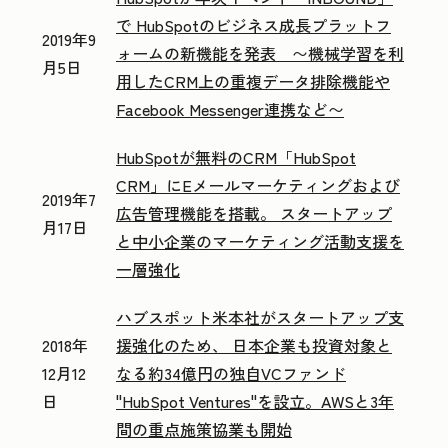
で HubSpotのビジネス成長プラットフ
2019年9
ォームの新機能を発表 〜機械学習を利
月5日
用したCRM上の重複データ排除機能や
Facebook Messenger連携など〜
HubSpotが無料のCRM「HubSpot
CRM」にEメールマーケティングおよび
2019年7
広告管理機能を搭載。 スタートアップ
月17日
と中小企業のマーケティング活動支援を
一層強化
ハブスポット米本社がスタートアップ支
2018年
援強化のため、 日本企業も投資対象と
12月12
なる約34億円の独自VCファンド
日
"HubSpot Ventures"を設立。AWSと3年
間の重点施策協業も開始