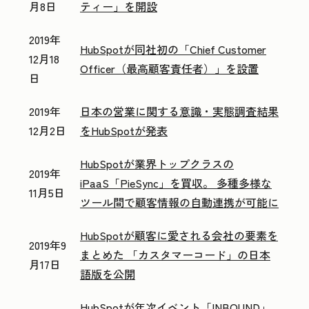
月8日
ティー」を開設
2019年
HubSpotが同社初の「Chief Customer
12月18
Officer（最高顧客責任者）」を設置
日
2019年
日本の営業に関する意識・実態調査結果
12月2日
をHubSpotが発表
HubSpotが業界トップクラスの
2019年
iPaaS「PieSync」を買収。 多種多様な
11月5日
ツール間で顧客情報の自動連携が可能に
HubSpotが顧客に愛される会社の要素を
2019年9
まとめた 「カスタマーコード」の日本
月17日
語版を公開
HubSpotが年次イベント「INBOUND」