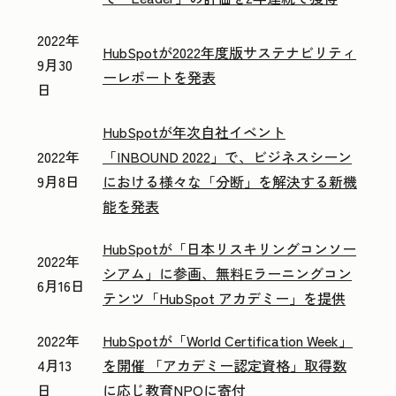
2022年
HubSpotが2022年度版サステナビリティ
9月30
ーレポートを発表
日
HubSpotが年次自社イベント
2022年
「INBOUND 2022」で、ビジネスシーン
9月8日
における様々な「分断」を解決する新機
能を発表
HubSpotが「日本リスキリングコンソー
2022年
シアム」に参画、無料Eラーニングコン
6月16日
テンツ「HubSpot アカデミー」を提供
2022年
HubSpotが「World Certification Week」
4月13
を開催 「アカデミー認定資格」取得数
日
に応じ教育NPOに寄付