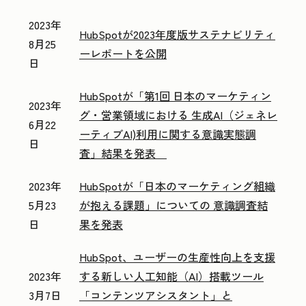
2023年
HubSpotが2023年度版サステナビリティ
8月25
ーレポートを公開
日
HubSpotが「第1回 日本のマーケティン
2023年
グ・営業領域における 生成AI（ジェネレ
6月22
ーティブAI)利用に関する意識実態調
日
査」結果を発表
2023年
HubSpotが「日本のマーケティング組織
5月23
が抱える課題」についての 意識調査結
日
果を発表
HubSpot、ユーザーの生産性向上を支援
2023年
する新しい人工知能（AI）搭載ツール
3月7日
「コンテンツアシスタント」と