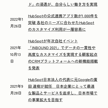
ド」の浸透が、自分らしい働き方を実現
HubSpotの公式連携アプリ数が1,000件を
2022年1
突破 各社のニーズに合わせたHubSpot
月26日
のカスタマイズ利用が一層容易に
HubSpotが年次自社イベント
2021年
「INBOUND 2021」でデータの一貫性や
10月13
高度なカスタマイズを実現する顧客起点
日
のCRMプラットフォームへの新機能搭載
を発表
HubSpot日本法人の代表に元Googleの廣
2021年9
田 達樹が就任 日本企業にとって最適
月28日
な製品とサービスを追求し、日本市場で
の事業拡大を目指す