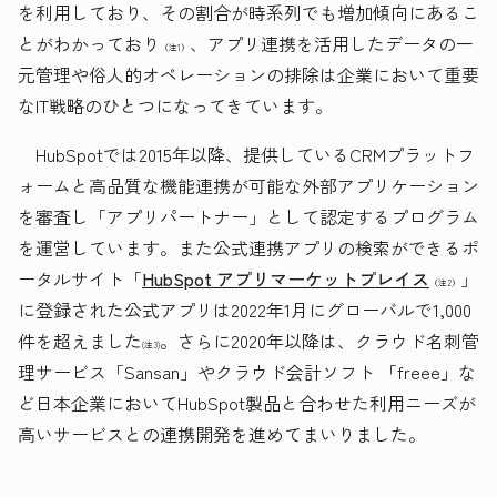
を利用しており、その割合が時系列でも増加傾向にあるこ
とがわかっており
、アプリ連携を活用したデータの一
（注1）
元管理や俗人的オペレーションの排除は企業において重要
なIT戦略のひとつになってきています。
HubSpotでは2015年以降、提供しているCRMプラットフ
ォームと高品質な機能連携が可能な外部アプリケーション
を審査し「アプリパートナー」として認定するプログラム
を運営しています。また公式連携アプリの検索ができるポ
ータルサイト「
HubSpot アプリマーケットプレイス
」
（注2）
に登録された公式アプリは2022年1月にグローバルで1,000
件を超えました
。さらに2020年以降は、クラウド名刺管
(注3)
理サービス「Sansan」やクラウド会計ソフト 「freee」な
ど日本企業においてHubSpot製品と合わせた利用ニーズが
高いサービスとの連携開発を進めてまいりました。