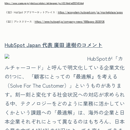
https://www.soumu.go.jp/johotsusintokei/whitepaper/ja/r02/html/nd252140.html
（注2）HubSpot アプリマーケットプレイス：
https://ecosystem.hubspot.com/ja/marketplace/apps
（注3 ) プレスリリース：
https://www.hubspot.jp/company-news/1000apps-20220126
HubSpot Japan 代表 廣田 達樹のコメント
HubSpotが「カ
ルチャーコード」と呼んで明文化している企業文化
の1つに、 「顧客にとっての『最適解』を考える
（Solve For The Customer）」というものがありま
す。刻一刻と変化する社会状況への対応が求められ
る中、テクノロジーをどのように業務に活かしてい
くかという課題への「最適解」は、海外の企業と日
本企業それぞれにとって異なるのはもちろん、日本