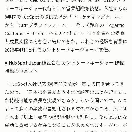
クターとしてHubSpot Japanに入社後、2023年にはカント
リーマネージャー代行として営業組織を統括。入社からの
8年間でHubSpotの提供製品が「マーケティングツール」
から「CRMプラットフォーム」、そして現在の「Agentic
Customer Platform」へと進化する中、日本企業への提案
と成長支援に向き合い続けてきた。これらの経験を背景に
2026年4月1日付でカントリーマネージャーに就任。
■ HubSpot Japan株式会社 カントリーマネージャー 伊佐
裕也のコメント
「HubSpot入社以来の8年間で私が一貫して向き合ってき
たのは、『日本の企業がどうすれば顧客の成功を起点とし
た持続可能な成長を実現できるか』という問いです。AIに
よって多くの業務が自動化される時代だからこそ、人には
これまで以上に顧客の状況や願いを理解し、その長期的な
成功に貢献する存在になることが求められます。グローバ