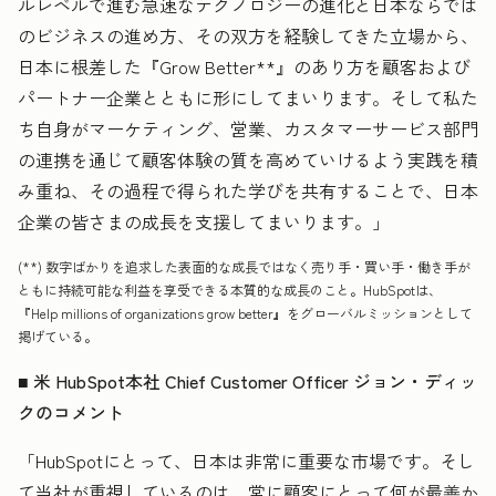
ルレベルで進む急速なテクノロジーの進化と日本ならでは
のビジネスの進め方、その双方を経験してきた立場から、
日本に根差した『Grow Better
**
』のあり方を顧客および
パートナー企業とともに形にしてまいります。そして私た
ち自身がマーケティング、営業、カスタマーサービス部門
の連携を通じて顧客体験の質を高めていけるよう実践を積
み重ね、その過程で得られた学びを共有することで、日本
企業の皆さまの成長を支援してまいります。」
(**) 数字ばかりを追求した表面的な成長ではなく売り手・買い手・働き手が
ともに持続可能な利益を享受できる本質的な成長のこと。HubSpotは、
『Help millions of organizations grow better』をグローバルミッションとして
掲げている。
■ 米 HubSpot本社 Chief Customer Officer ジョン・ディッ
クのコメント
「HubSpotにとって、日本は非常に重要な市場です。そし
て当社が重視しているのは、常に顧客にとって何が最善か