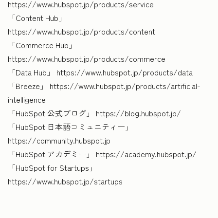
https://www.hubspot.jp/products/service
「Content Hub」
https://www.hubspot.jp/products/content
「Commerce Hub」
https://www.hubspot.jp/products/commerce
「Data Hub」 https://www.hubspot.jp/products/data
「Breeze」 https://www.hubspot.jp/products/artificial-
intelligence
「HubSpot 公式ブログ」 https://blog.hubspot.jp/
「HubSpot 日本語コミュニティー」
https://community.hubspot.jp
「HubSpot アカデミー」 https://academy.hubspot.jp/
「HubSpot for Startups」
https://www.hubspot.jp/startups