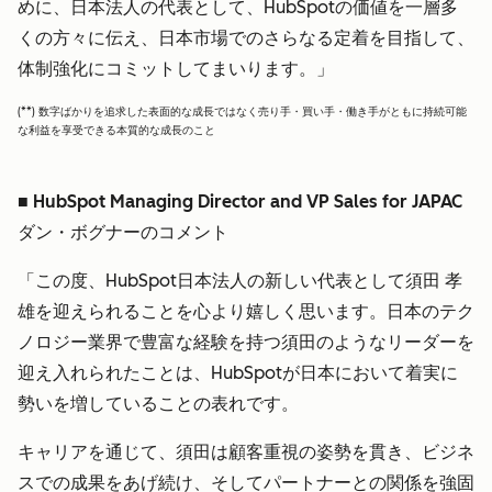
めに、日本法人の代表として、HubSpotの価値を一層多
くの方々に伝え、日本市場でのさらなる定着を目指して、
体制強化にコミットしてまいります。」
(**) 数字ばかりを追求した表面的な成長ではなく売り手・買い手・働き手がともに持続可能
な利益を享受できる本質的な成長のこと
■ HubSpot Managing Director and VP Sales for JAPAC
ダン・ボグナーのコメント
「この度、HubSpot日本法人の新しい代表として須田 孝
雄を迎えられることを心より嬉しく思います。日本のテク
ノロジー業界で豊富な経験を持つ須田のようなリーダーを
迎え入れられたことは、HubSpotが日本において着実に
勢いを増していることの表れです。
キャリアを通じて、須田は顧客重視の姿勢を貫き、ビジネ
スでの成果をあげ続け、そしてパートナーとの関係を強固