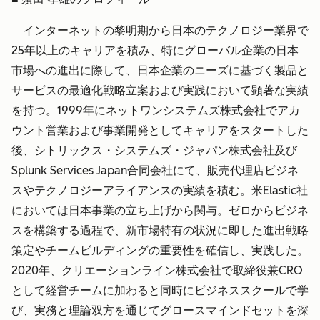
インターネットの黎明期から日本のテクノロジー業界で
25年以上のキャリアを積み、特にグローバル企業の日本
市場への進出に際して、日本企業のニーズに基づく製品と
サービスの最適化戦略立案および実践において顕著な実績
を持つ。1999年にネットワンシステムズ株式会社でアカ
ウント営業および事業開発としてキャリアをスタートした
後、シトリックス・システムズ・ジャパン株式会社及び
Splunk Services Japan合同会社にて、販売代理店ビジネ
スやテクノロジーアライアンスの実績を積む。米Elastic社
においては日本事業の立ち上げから関与。ゼロからビジネ
スを構築する過程で、新市場特有の状況に即した進出戦略
策定やチームビルディングの重要性を確信し、実践した。
2020年、クリエーションライン株式会社で取締役兼CRO
として経営チームに加わると同時にビジネススクールで学
び、実務と理論双方を通じてグロースマインドセットを深