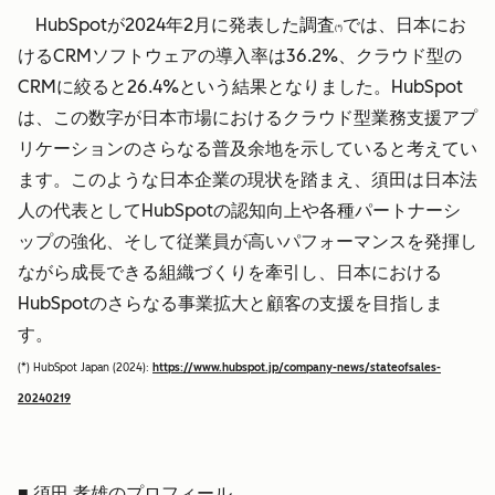
HubSpotが2024年2月に発表した調査
では、日本にお
(*)
けるCRMソフトウェアの導入率は36.2%、クラウド型の
CRMに絞ると26.4%という結果となりました。HubSpot
は、この数字が日本市場におけるクラウド型業務支援アプ
リケーションのさらなる普及余地を示していると考えてい
ます。このような日本企業の現状を踏まえ、須田は日本法
人の代表としてHubSpotの認知向上や各種パートナーシ
ップの強化、そして従業員が高いパフォーマンスを発揮し
ながら成長できる組織づくりを牽引し、日本における
HubSpotのさらなる事業拡大と顧客の支援を目指しま
す。
(*) HubSpot Japan (2024):
https://www.hubspot.jp/company-news/stateofsales-
20240219
■ 須田 孝雄のプロフィール