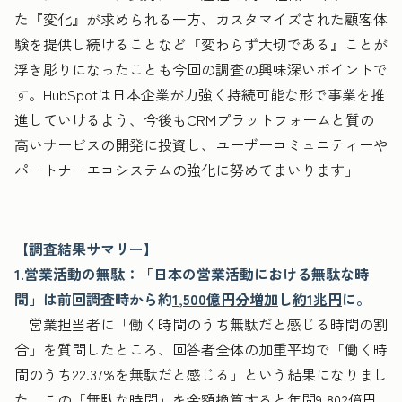
た『変化』が求められる一方、カスタマイズされた顧客体
験を提供し続けることなど『変わらず大切である』ことが
浮き彫りになったことも今回の調査の興味深いポイントで
す。HubSpotは日本企業が力強く持続可能な形で事業を推
進していけるよう、今後もCRMプラットフォームと質の
高いサービスの開発に投資し、ユーザーコミュニティーや
パートナーエコシステムの強化に努めてまいります」
【調査結果サマリー】
1.営業活動の無駄：「日本の営業活動における無駄な時
間」は前回調査時から約
1,500億円分増加
し
約1兆円
に。
営業担当者に「働く時間のうち無駄だと感じる時間の割
合」を質問したところ、回答者全体の加重平均で「働く時
間のうち22.37%を無駄だと感じる」という結果になりまし
た。この「無駄な時間」を金額換算すると年間9,802億円