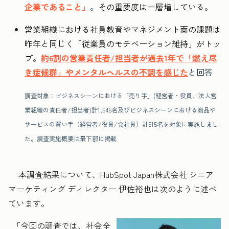
企業であること」
。
その重要度は一層増している。
営業組織における社員教育やマネジメント面の課題は
昨年と同じく「従業員のモチベーション維持」がトッ
プ。
約6割の営業責任者/担当者が過去1年で「燃え尽
き症候群」やメンタルヘルスの不調を感じた
と回答
調査対象：ビジネスシーンにおける「売り手」(経営者・役員、法人営
業組織の責任者/担当者)計1,545名及びビジネスシーンにおける商品や
サービスの買い手（経営者/役員/会社員）計515名を対象に実施しまし
た。調査実施概要は最下部に掲載
本調査結果について、HubSpot Japan株式会社 シニア
マーケティング ディレクター 伊佐裕也は次のように述べ
ています。
「今回の調査では、社会全