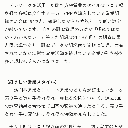
テレワークを活用した働き方や営業スタイルはコロナ禍
を経て多様に変化する一方、CRMを導入している営業組
織の割合は36.1%と、微増しながらも依然として低い数字
が続いています。 自社の顧客管理の方法が「明確ではな
い・わからない」と答えた組織は31.0%と例年の調査結果
と同水準であり、顧客データが組織内で適切に管理、共有
されていない状態で営業活動を続けている企業が引き続き
多い現状も明らかになりました。
【好ましい営業スタイル】
「訪問型営業とリモート営業のどちらが好ましいか」を
売り手と買い手それぞれに尋ねる設問について、過去3回
の調査結果と合わせて回答の変遷を辿ったところ、売り手
と買い手の変化にはそれぞれ特徴が見られました。
売り手側はコロナ禍以前の2019年から「訪問営業の方が