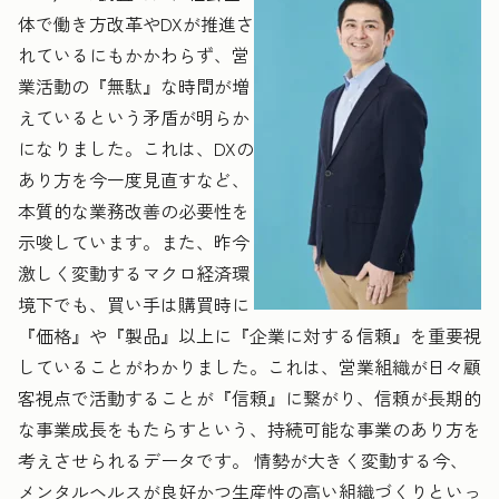
体で働き方改革やDXが推進さ
れているにもかかわらず、営
業活動の『無駄』な時間
が増
えているという矛盾が明らか
になりました。これは、DXの
あり方を今一度見直すなど、
本質的な業務改善の必要性を
示唆しています。また、昨今
激しく変動するマクロ経済環
境下でも、買い手は購買時に
『価格』や『製品』以上に『企業に対する信頼』を重要視
していることがわかりました。これは、営業組織が日々顧
客視点で活動することが『信頼』に繋がり、信頼が長期的
な事業成長をもたらすという、持続可能な事業のあり方を
考えさせられるデータです。
情勢が大きく変動する今、
メンタルヘルスが良好かつ生産性の高い組織づくりといっ