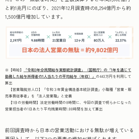
と約1兆円にのぼり、2021年12月調査時の8,294億円から約
1,500億円増加しています。
※【時給】
「令和3年分民間給与実態統計調査」（国税庁）の「1年を通じて
勤務した給与所得者の1人当たりの平均給与（年収）」
の443万円を利用して
算出
【営業職就労人口】「令和３年賃金構造基本統計調査」小職種「営業・販
売事務従事者」を「法人営業職」と定義
【1日の労働時間】法定労働時間の8時間に、今回の調査で明らかになった
営業担当者の1日あたり平均残業時間1.88時間を加えて算出
前回調査時から日本の営業活動における無駄が増えている
要因として、以下3つの要素の増加が挙げられます。