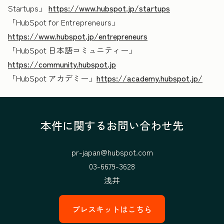
Startups」
https://www.hubspot.jp/startups
「HubSpot for Entrepreneurs」
https://www.hubspot.jp/entrepreneurs
「HubSpot 日本語コミュニティー」
https://community.hubspot.jp
「HubSpot アカデミー」
https://academy.hubspot.jp/
本件に関するお問い合わせ先
pr-japan@hubspot.com
03-6679-3628
浅井
プレスキットはこちら