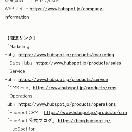
従業員数 全世界 7,400名
WEBサイト
https://www.hubspot.jp/company-
information
【関連リンク】
「Marketing
Hub」
https://www.hubspot.jp/products/marketing
「Sales Hub」
https://www.hubspot.jp/products/sales
「Service
Hub」
https://www.hubspot.jp/products/service
「CMS Hub」
https://www.hubspot.jp/products/cms
「Operations
Hub」
https://www.hubspot.jp/products/operations
「HubSpot CRM」
https://www.hubspot.jp/products/crm
「HubSpot 公式ブログ」
https://blog.hubspot.jp/
「HubSpot for