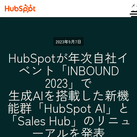
メ
ュ
2023年9月7日
HubSpotが年次自社イ
ベント「INBOUND
2023」で
生成AIを搭載した新機
能群「HubSpot AI」と
「Sales Hub」のリニュ
ーアルを発表