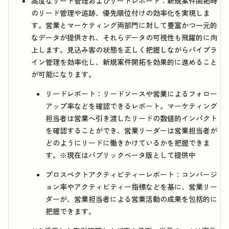
高度なリード管理およびリードレポート：
新規案件開拓時
のリード管理や追跡、優先順位付けの効率化を実現しま
す。営業とマーケティング両部門に対して豊富かつ一元的
なデータが提供され、それらデータの可視性も飛躍的に向
上します。見込み客の状態を正しく把握しながらパイプラ
イン管理を効率化し、新規案件開拓を効果的に進めること
が可能になります。
リードレポート：
リードソースや営業によるフォロー
アップ率などを確認できるレポート。マーケティング
担当者は営業へ引き渡したリードの数値的インパクト
を確認することができ、営業リーダーは営業担当者が
どのようにリードに働きかけているかを把握できま
す。※現在はパブリックベータ版として提供中
プロスペクトアクティビティーレポート：
コンバージ
ョン率やアクティビティー指標などを基に、営業リー
ダーが、営業担当者による営業活動の成果を包括的に
把握できます。