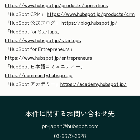
https://www.hubspot.jp/products/operations
「HubSpot CRM」
https://www.hubspot.jp/products/crm
「HubSpot 公式ブログ」
https://blog.hubspot.jp/
「HubSpot for Startups」
https://www.hubspot.jp/startups
「HubSpot for Entrepreneurs」
https://www.hubspot.jp/entrepreneurs
「HubSpot 日本語コミュニティー」
https://community.hubspot.jp
「HubSpot アカデミー」
https://academy.hubspot.jp/
本件に関するお問い合わせ先
pr-japan@hubspot.com
03-6679-3628