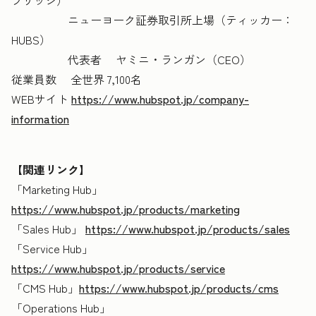
ニューヨーク証券取引所上場（ティッカー：
HUBS）
代表者 ヤミニ・ランガン（CEO）
従業員数 全世界 7,100名
WEBサイト
https://www.hubspot.jp/company-
information
【関連リンク】
「Marketing Hub」
https://www.hubspot.jp/products/marketing
「Sales Hub」
https://www.hubspot.jp/products/sales
「Service Hub」
https://www.hubspot.jp/products/service
「CMS Hub」
https://www.hubspot.jp/products/cms
「Operations Hub」