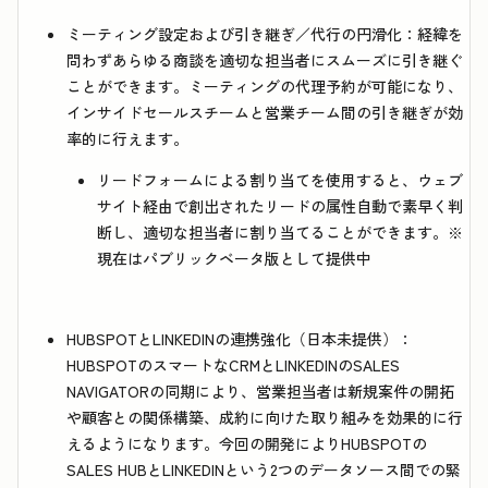
ミーティング設定および引き継ぎ／代行の円滑化：
経緯を
問わずあらゆる商談を適切な担当者にスムーズに引き継ぐ
ことができます。
ミーティングの代理予約
が可能になり、
インサイドセールスチームと営業チーム間の引き継ぎが効
率的に行えます。
リードフォームによる割り当て
を使用すると、ウェブ
サイト経由で創出されたリードの属性自動で素早く判
断し、適切な担当者に割り当てることができます。※
現在はパブリックベータ版として提供中
HUBSPOTとLINKEDINの連携強化（日本未提供）：
HUBSPOTのスマートなCRMとLINKEDINのSALES
NAVIGATORの同期により、営業担当者は新規案件の開拓
や顧客との関係構築、成約に向けた取り組みを効果的に行
えるようになります。今回の開発によりHUBSPOTの
SALES HUBとLINKEDINという2つのデータソース間での緊