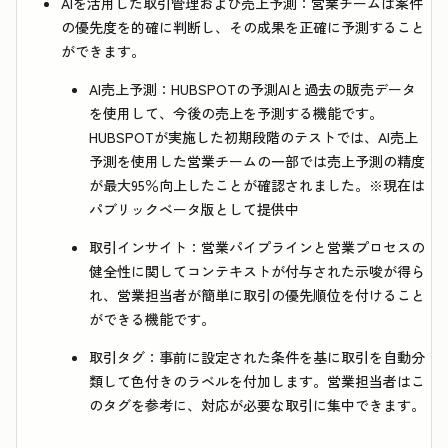
AIを活用した取引管理および売上予測：
営業チームは案件
の優先度を的確に判断し、その成果を正確に予測すること
ができます。
AI売上予測：
HUBSPOTの予測AIと過去の販売データ
を使用して、今後の売上を予測する機能です。
HUBSPOTが実施した初期段階のテストでは、AI売上
予測を使用した営業チームの一部では売上予測の精度
が最大95％向上したことが確認されました。※現在は
パブリックベータ版として提供中
取引インサイト：
営業パイプラインと営業プロセスの
健全性に関してコンテキストが付与された示唆が得ら
れ、営業担当者が簡単に取引の優先順位を付けること
ができる機能です。
取引タグ：
事前に設定された条件を基に取引を自動分
類して色付きのラベルを付加します。営業担当者はこ
のタグを参考に、対応が必要な取引に集中できます。