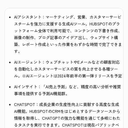
AIアシスタント：
マーケティング、営業、カスタマーサービ
スチームを強力に支援する生成AIツール。HUBSPOTのプラ
ットフォーム全体で利用可能で、コンテンツの下書き作成、
画像の制作、ブログ記事のアイデア出し、ウェブサイト構
築、レポート作成といった作業をわずかな時間で完了できま
す。
AIエージェント：
ウェブチャットやEメールなどの顧客対応
を自動化しカスタマーサービスの質を向上させる各種ツー
ル。※AIエージェントは2024年前半の第一弾リリースを予定
AIインサイト：
「AI売上予測」など、精度の高い分析や推奨
事項を提供する予測AI機能群。
CHATSPOT：
成長企業の生産性向上に貢献する高度な生成
AI機能。HUBSPOTのCRMをはじめとするデータソースから
情報を取得し、CHATGPTの強力な機能を通じて多岐にわた
るタスクを実行できます。CHATSPOTは現在パブリックベ