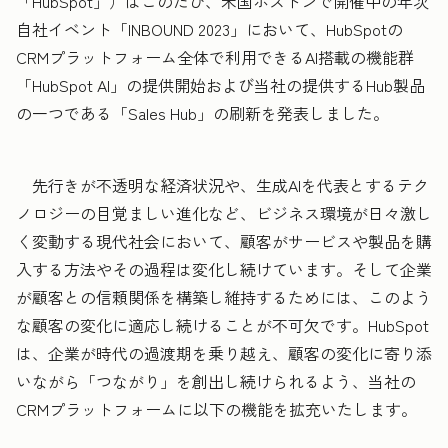
「HubSpot」）はこのたび、米国ボストンで開催中の年次
自社イベント「INBOUND 2023」において、HubSpotの
CRMプラットフォーム全体で利用できるAI搭載の機能群
「HubSpot AI」の提供開始および当社の提供するHub製品
の一つである「Sales Hub」の刷新を発表しました。
先行きが不透明な経済状況や、生成AIを代表とするテク
ノロジーの目覚ましい進化など、ビジネス環境が日々激し
く変動する現代社会において、顧客がサービスや製品を購
入する方法やその過程は変化し続けています。そして企業
が顧客との信頼関係を構築し維持するためには、このよう
な顧客の変化に適応し続けることが不可欠です。HubSpot
は、企業が時代の過渡期を乗り越え、顧客の変化に寄り添
いながら「つながり」を創出し続けられるよう、当社の
CRMプラットフォームに以下の機能を拡充いたします。