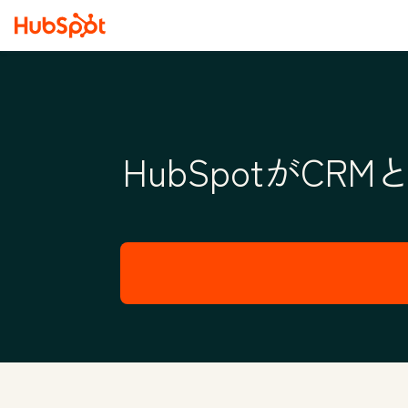
HubSpotがC