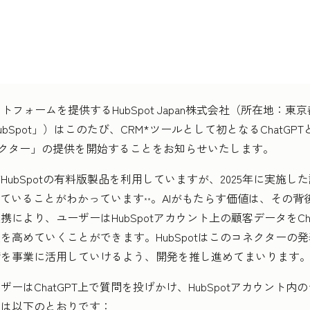
フォームを提供するHubSpot Japan株式会社（所在地：
Spot」）はこのたび、CRM*ツールとして初となるChatGP
arch コネクター」の提供を開始することをお知らせいたします。
bSpotの有料版製品を利用していますが、2025年に実施した調査
用していることがわかっています
。AIがもたらす価値は、その背
**
により、ユーザーはHubSpotアカウント上の顧客データをCh
を高めていくことができます。HubSpotはこのコネクターの
術を事業に活用していけるよう、開発を推し進めてまいります
はChatGPT上で質問を投げかけ、HubSpotアカウント
例は以下のとおりです：