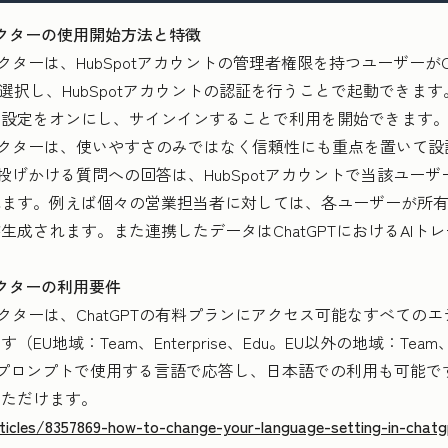
rch コネクターの使用開始方法と特徴
ch コネクターは、HubSpotアカウントの管理者権限を持つユーザーがChat
tを選択し、HubSpotアカウントの認証を行うことで起動でき
用設定をオンにし、サインインすることで利用を開始できます
earch コネクターは、使いやすさのみではなく信頼性にも重点を置
arch上で投げかける質問への回答は、HubSpotアカウントで当該
れます。例えば個々の営業担当者に対しては、各ユーザーが所
成されます。また連携したデータはChatGPTにおけるAIト
h コネクターの利用要件
rch コネクターは、ChatGPTの有料プランにアクセス可能なすべてのエ
域：Team、Enterprise、Edu。EU以外の地域：Team、Ente
ザーがプロンプトで使用する言語で応答し、日本語での利用も可能
いただけます。
rticles/8357869-how-to-change-your-language-setting-in-cha