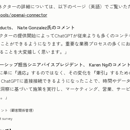
earch コネクターの詳細については、以下のページ（英語）でご覧い
ools/openai-connector
 Products、 Nate Gonzalez氏のコメント
earch コネクターの提供開始によってChatGPTが従来よりも多く
ことができるようになります。重要な業務プロセスの多くにお
組めることを大変嬉しく思います。」
パートナーシップ担当シニアバイスプレジデント、 Karen Ngのコメン
の変化に単に『適応』するのではなく、その変化を『牽引』するた
データをChatGPTに直接接続できるようになったことで、時間やデ
と洞察に基づいて施策を実行し、マーケティング、営業、サー
す。」
メント（顧客関係管理）
t survey