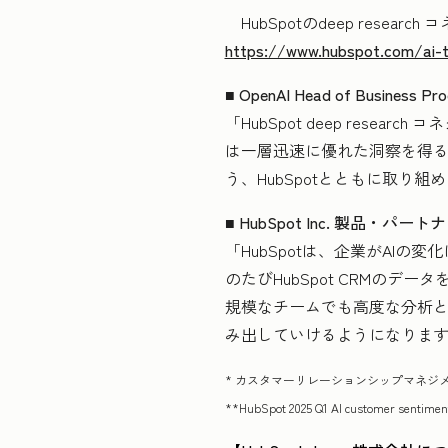
HubSpotのdeep res
https://www.hubspot.com/ai-t
■ OpenAI Head of Business
「HubSpot deep res
は一層迅速に優れた洞察を得る
う、HubSpotとともに取り
■ HubSpot Inc. 製品・
「HubSpotは、企業がAI
のたびHubSpot CRMの
規模なチームでも高度な分析
み出していけるようになりま
* カスタマーリレーションシップマネジ
**HubSpot 2025 Q1 AI customer sentimen