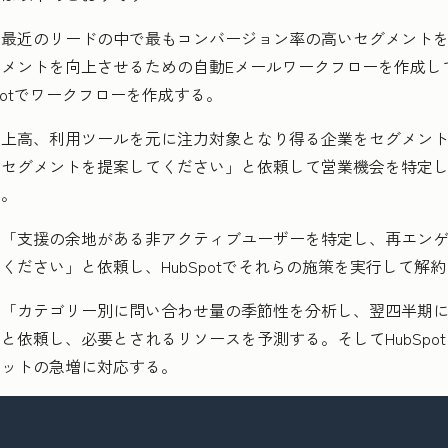
「最近のリードの中で最もコンバージョン率の高いセグメント
メントを向上させるための自動Eメールワークフローを作成し
potでワークフローを作成する。
売上高、利用ツールを元に注力対象となり得る企業をセグメン
セグメントを提案してください」と依頼して営業機会を特定し、H
る。
：「支援の余地がある非アクティブユーザーを特定し、再エン
ください」と依頼し、HubSpotでそれらの施策を実行して解
：
「カテゴリー別に問い合わせ量の季節性を分析し、翌四半期
依頼し、必要とされるリソースを予測する。そしてHubSpotのB
ケットの急増に対応する。