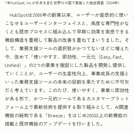
*米HubSpot, Inc.が日本を含む世界10カ国で実施した独自調査（2024年）
HubSpotは2006年の創業以来、ユーザーが直感的に使い
こなせるユーザーインターフェイスと、高度な専門性がな
くとも既存プロセスに組み込んで早期に効果を実感できる
機能構造を重視して製品の改善を重ねてまいりました。そ
して、業務支援ツールの選択肢がかつてないほどに増えた
今、改めて「使いやすさ、即効性、一元化（Easy, Fast,
Unified）」の3つの要素を強固にした製品を開発し提供し
ていくことが、ユーザーの生産性向上、事業成長の支援と
いった業務支援ツールの本来の役割を果たすために不可欠
だと考えています。このたび、使いやすく、事業に即効性
がある形で、かつ一元的ツールであるカスタマープラット
フォーム上で最新技術を提供する取り組みとして、AI関連
機能の総称である「Breeze」をはじめ200以上の新機能の
搭載と既存機能のアップデートを行いました。