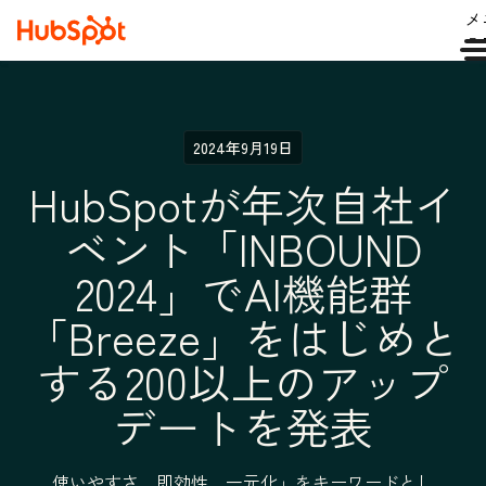
メ
ュ
2024年9月19日
HubSpotが年次自社イ
ベント「INBOUND
2024」でAI機能群
「Breeze」をはじめと
する200以上のアップ
デートを発表
使いやすさ、即効性、一元化」をキーワードとし