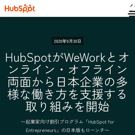
メ
ュ
2020年9月30日
HubSpotがWeWorkとオ
ンライン・オフライン
両面から日本企業の多
様な働き方を支援する
取り組みを開始
〜起業家向け割引プログラム「HubSpot for
Entrepreneurs」の日本版もローンチ〜