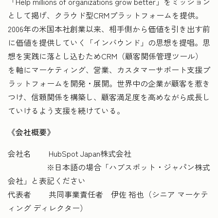
「Help millions of organizations grow better」をミッション
として掲げ、クラウド型CRMプラットフォームを提供。
2006年の米国本社創業以来、相手側から価値を引き出す前
に価値を提供していく「インバウンド」の思想を提唱。思
想を実践に落とし込むためCRM（顧客関係管理ツール）
を軸にマーケティング、営業、カスタマーサポート支援プ
ラットフォームを開発・展開。世界中の企業が顧客を惹き
つけ、信頼関係を構築し、顧客満足度を高めながら成長し
ていけるよう支援を続けている。
《会社概要》
会社名 HubSpot Japan株式会社
※日本語の場合「ハブスポット・ジャパン株式
会社」と表記ください
代表者 共同事業責任者 伊佐 裕也（シニア マーケテ
ィング ディレクター）