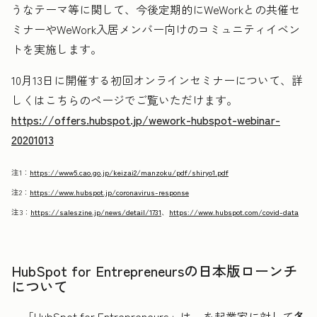
うなテーマ等に関して、今後定期的にWeWorkとの共催セ
ミナーやWeWork入居メンバー向けのコミュニティイベン
トを実施します。
10月13日に開催する初回オンラインセミナーについて、詳
しくはこちらのページでご覧いただけます。
https://offers.hubspot.jp/wework-hubspot-webinar-
20201013
注1：
https://www5.cao.go.jp/keizai2/manzoku/pdf/shiryo1.pdf
注2：
https://www.hubspot.jp/coronavirus-response
注3：
https://saleszine.jp/news/detail/1731
、
https://www.hubspot.com/covid-data
HubSpot for Entrepreneursの日本版ローンチ
について
「HubSpot for Entrepreneurs」は、を起業家に対して
各