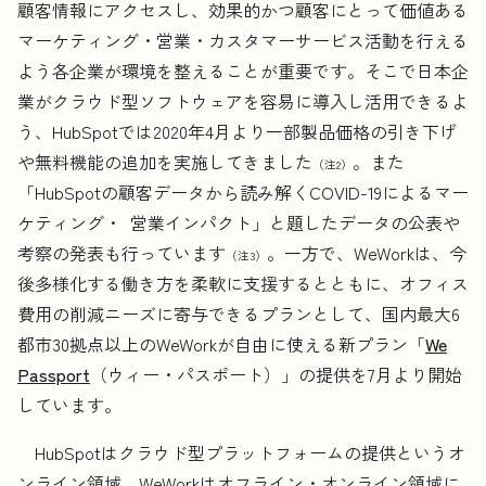
顧客情報にアクセスし、効果的かつ顧客にとって価値ある
マーケティング・営業・カスタマーサービス活動を行える
よう各企業が環境を整えることが重要です。そこで日本企
業がクラウド型ソフトウェアを容易に導入し活用できるよ
う、HubSpotでは2020年4月より一部製品価格の引き下げ
や無料機能の追加を実施してきました
。また
（注2）
「HubSpotの顧客データから読み解くCOVID-19によるマー
ケティング・ 営業インパクト」と題したデータの公表や
考察の発表も行っています
。一方で、WeWorkは、今
（注3）
後多様化する働き方を柔軟に支援するとともに、オフィス
費用の削減ニーズに寄与できるプランとして、国内最大6
都市30拠点以上のWeWorkが自由に使える新プラン「
We
Passport
（ウィー・パスポート）」の提供を7月より開始
しています。
HubSpotはクラウド型プラットフォームの提供というオ
ンライン領域、WeWorkはオフライン・オンライン領域に