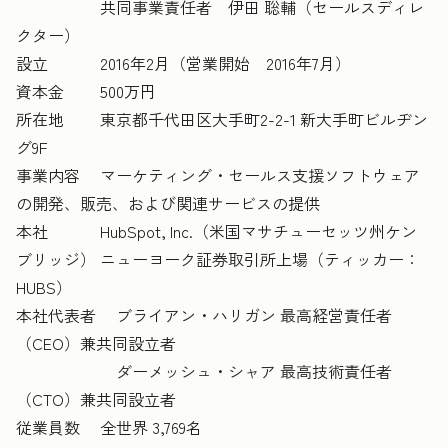
共同事業責任者 伊田 聡輔（セールスディレ
クター）
設立 2016年2月（営業開始 2016年7月）
資本金 500万円
所在地 東京都千代田区大手町2-2-1 新大手町ビルヂン
グ9F
事業内容 マーケティング・セールス支援ソフトウェア
の開発、販売、および関連サービスの提供
本社 HubSpot, Inc.（米国マサチューセッツ州ケン
ブリッジ） ニューヨーク証券取引所上場（ティッカー：
HUBS）
本社代表者 ブライアン・ハリガン 最高経営責任者
（CEO）兼共同設立者
ダーメッシュ・シャア 最高技術責任者
（CTO）兼共同設立者
従業員数 全世界 3,769名