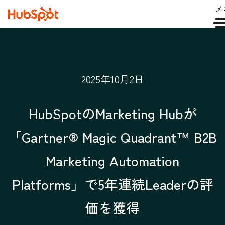
メ
ュ
2025年10月2日
HubSpotのMarketing Hubが
「Gartner® Magic Quadrant™ B2B
Marketing Automation
Platforms」で5年連続Leaderの評
価を獲得