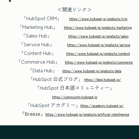
＜関連リンク＞
「HubSpot CRM」
https://www.hubspot.jp/products/crm
「Marketing Hub」
https://www.hubspot.jp/products/marketing
「Sales Hub」
https://www.hubspot.jp/products/sales
「Service Hub」
https://www.hubspot.jp/products/service
「Content Hub」
https://www.hubspot.jp/products/content
「Commerce Hub」
https://www.hubspot.jp/products/commerce
「Data Hub」
https://www.hubspot.jp/products/data
「HubSpot 公式ブログ」
https://blog.hubspot.jp/
「HubSpot 日本語コミュニティー」
https://community.hubspot.jp
「HubSpot アカデミー」
https://academy.hubspot.jp/
「Breeze」
https://www.hubspot.jp/products/artificial-intelligence