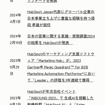
日
ップデートを発表
HubSpot Japan代表にグローバル企業の
2024年
日本事業立ち上げに豊富な経験を持つ須
4月1日
田 孝雄が就任
2024年
日本の営業に関する意識・実態調査2024
2月19日
の結果を HubSpotが発表
HubSpotのマーケティング支援ソフトウ
2023年
ェア「Marketing Hub」が、2023
9月29
Gartner® Magic Quadrant™ for B2B
日
Marketing Automation Platforms*におい
て「Leader」の評価を3年連続で獲得
HubSpotが年次自社イベント
2023年
「INBOUND 2023」で 生成AIを搭載した
9月7日
新機能群「HubSpot AI」と「Sales