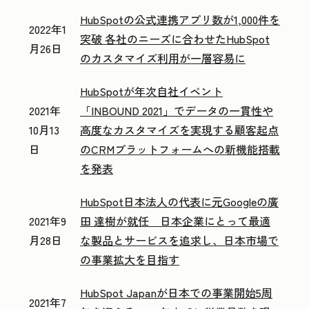
HubSpotの公式連携アプリ数が1,000件を
2022年1
突破 各社のニーズに合わせたHubSpot
月26日
のカスタマイズ利用が一層容易に
HubSpotが年次自社イベント
2021年
「INBOUND 2021」でデータの一貫性や
10月13
高度なカスタマイズを実現する顧客起点
日
のCRMプラットフォームへの新機能搭載
を発表
HubSpot日本法人の代表に元Googleの廣
2021年9
田 達樹が就任 日本企業にとって最適
月28日
な製品とサービスを追求し、日本市場で
の事業拡大を目指す
HubSpot Japanが日本での事業開始5周
2021年7