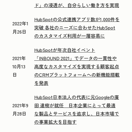
ド」の浸透が、自分らしい働き方を実現
HubSpotの公式連携アプリ数が1,000件を
2022年1
突破 各社のニーズに合わせたHubSpot
月26日
のカスタマイズ利用が一層容易に
HubSpotが年次自社イベント
2021年
「INBOUND 2021」でデータの一貫性や
10月13
高度なカスタマイズを実現する顧客起点
日
のCRMプラットフォームへの新機能搭載
を発表
HubSpot日本法人の代表に元Googleの廣
2021年9
田 達樹が就任 日本企業にとって最適
月28日
な製品とサービスを追求し、日本市場で
の事業拡大を目指す