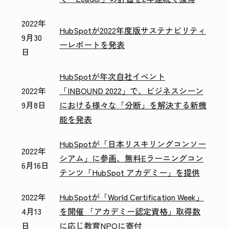
2022年
HubSpotが2022年度版サステナビリティ
9月30
ーレポートを発表
日
HubSpotが年次自社イベント
2022年
「INBOUND 2022」で、ビジネスシーン
9月8日
における様々な「分断」を解決する新機
能を発表
HubSpotが「日本リスキリングコンソー
2022年
シアム」に参画、無料Eラーニングコン
6月16日
テンツ「HubSpot アカデミー」を提供
2022年
HubSpotが「World Certification Week」
4月13
を開催 「アカデミー認定資格」取得数
日
に応じ教育NPOに寄付