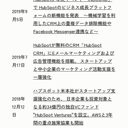
で HubSpotのビジネス成長プラットフ
2019年9
ォームの新機能を発表 〜機械学習を利
月5日
用したCRM上の重複データ排除機能や
Facebook Messenger連携など〜
HubSpotが無料のCRM「HubSpot
CRM」にEメールマーケティングおよび
2019年7
広告管理機能を搭載。 スタートアップ
月17日
と中小企業のマーケティング活動支援を
一層強化
ハブスポット米本社がスタートアップ支
2018年
援強化のため、 日本企業も投資対象と
12月12
なる約34億円の独自VCファンド
日
"HubSpot Ventures"を設立。AWSと3年
間の重点施策協業も開始