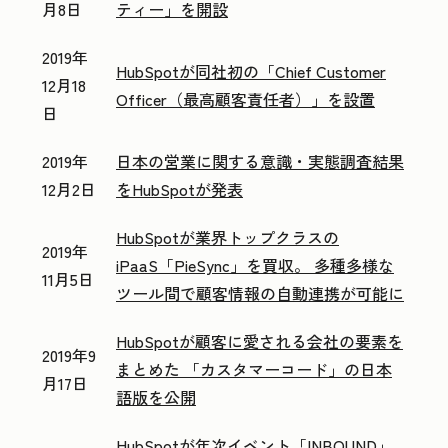
月8日
ティー」を開設
2019年
HubSpotが同社初の「Chief Customer
12月18
Officer（最高顧客責任者）」を設置
日
2019年
日本の営業に関する意識・実態調査結果
12月2日
をHubSpotが発表
HubSpotが業界トップクラスの
2019年
iPaaS「PieSync」を買収。 多種多様な
11月5日
ツール間で顧客情報の自動連携が可能に
HubSpotが顧客に愛される会社の要素を
2019年9
まとめた 「カスタマーコード」の日本
月17日
語版を公開
HubSpotが年次イベント「INBOUND」