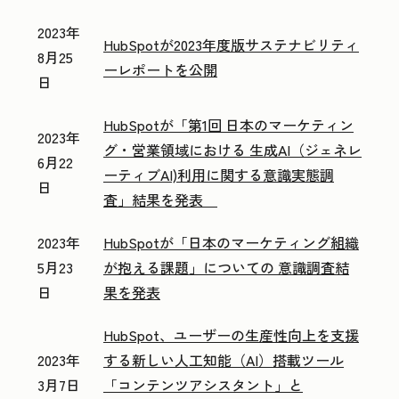
2023年
HubSpotが2023年度版サステナビリティ
8月25
ーレポートを公開
日
HubSpotが「第1回 日本のマーケティン
2023年
グ・営業領域における 生成AI（ジェネレ
6月22
ーティブAI)利用に関する意識実態調
日
査」結果を発表
2023年
HubSpotが「日本のマーケティング組織
5月23
が抱える課題」についての 意識調査結
日
果を発表
HubSpot、ユーザーの生産性向上を支援
2023年
する新しい人工知能（AI）搭載ツール
3月7日
「コンテンツアシスタント」と