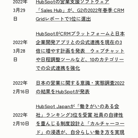
2022年
HubSpotの営業支援ソフトウェア
3月29
「Sales Hub」が、G2の2022年春季 CRM
日
Gridレポートで1位に選出
HubSpotがCRMプラットフォームと日本
2022年
企業開発アプリとの公式連携を現在の3
3月28
倍に増やす計画を発表 ウェブチャット
日
や日程調整ツールなど、10のカテゴリー
での公式連携を強化
2022年
日本の営業に関する意識・実態調査2022
2月16日
の結果をHubSpotが発表
HubSpot Japanが「働きがいのある会
2022年
社」ランキング3位を受賞 社員の自律性
2月10日
を重んじる制度設計と「カルチャーコー
ド」の浸透が、自分らしい働き方を実現