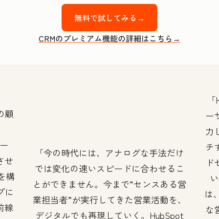
無料で試してみる→
CRMのプレミアム機能の詳細はこちら→
の顧
ー
力
ツー
チ
今の時代には、アナログな手法だけ
させ
ド
では変化の速いスピードに合わせるこ
』を構
い
とができません。今まで“センスある営
プに
は、
業担当者”が実行してきた営業活動を、
前線
な
デジタルでも再現していく。HubSpot