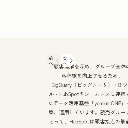
前
次
へ
へ
顧客理解を深め、グループ全体
客体験を向上させるため、
BigQuery（ビッグクエリ）・BI
ル・HubSpotをシームレスに連携
たデータ活用基盤『yomiuri ONE
築、運用しています。読売グルー
とって、HubSpotは顧客接点の最