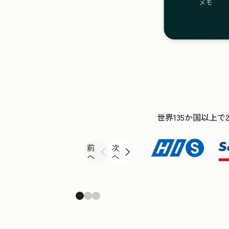
世界135か国以上で
前
次
へ
へ