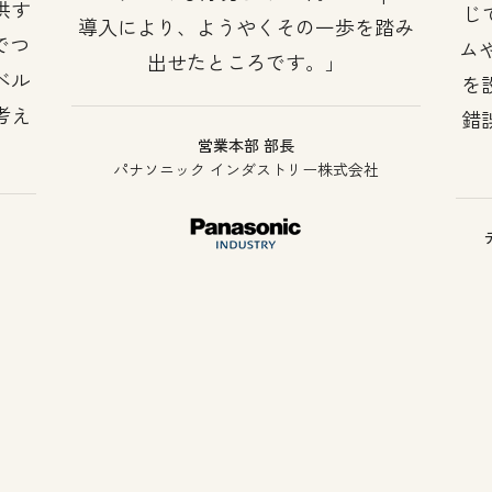
供す
じ
導入により、ようやくその一歩を踏み
でつ
ム
出せたところです。
ベル
を
考え
錯
営業本部 部長
パナソニック インダストリー株式会社