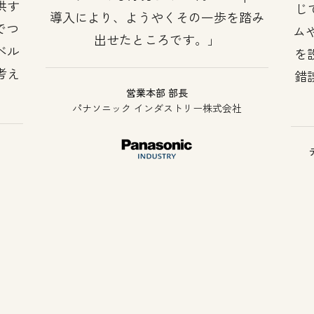
供す
じ
導入により、ようやくその一歩を踏み
でつ
ム
出せたところです。
ベル
を
考え
錯
営業本部 部長
パナソニック インダストリー株式会社