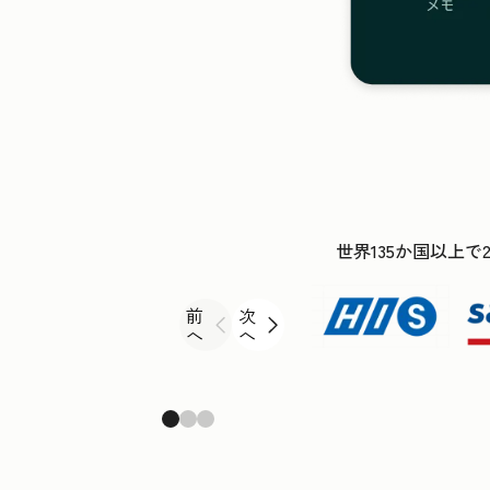
世界135か国以上で
前
次
へ
へ