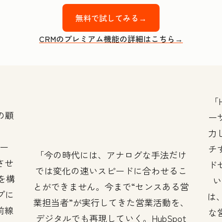
無料で試してみる→
CRMのプレミアム機能の詳細はこちら→
の顧
ー
力
ツー
チ
今の時代には、アナログな手法だけ
させ
ド
では変化の速いスピードに合わせるこ
』を構
い
とができません。今まで“センスある営
プに
は、
業担当者”が実行してきた営業活動を、
前線
な
デジタルでも再現していく。HubSpot