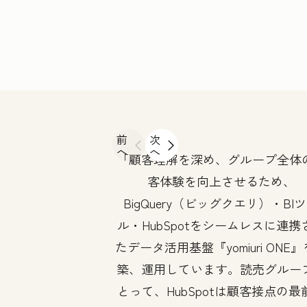
前
次
へ
へ
顧客理解を深め、グループ全体
客体験を向上させるため、
BigQuery（ビッグクエリ）・BI
ル・HubSpotをシームレスに連携
たデータ活用基盤『yomiuri ONE
築、運用しています。読売グルー
とって、HubSpotは顧客接点の最