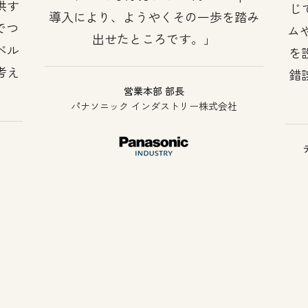
供す
じ
導入により、ようやくその一歩を踏み
でつ
ム
出せたところです。
ベル
を
考え
錯
営業本部 部長
パナソニック インダストリー株式会社