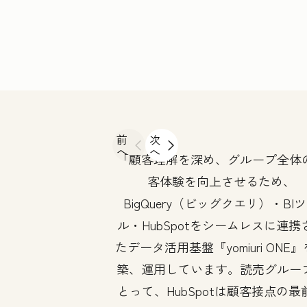
前
次
へ
へ
顧客理解を深め、グループ全体
客体験を向上させるため、
BigQuery（ビッグクエリ）・BI
ル・HubSpotをシームレスに連携
たデータ活用基盤『yomiuri ONE
築、運用しています。読売グルー
とって、HubSpotは顧客接点の最