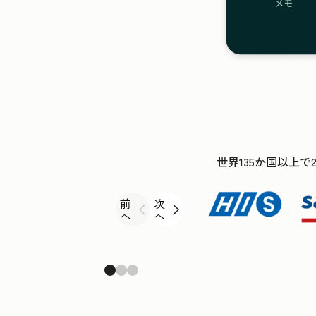
世界135か国以上で
前
次
へ
へ