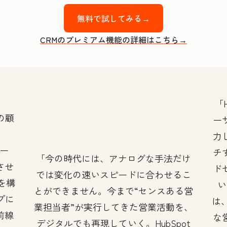
無料で試してみる→
CRMのプレミアム機能の詳細はこちら→
の顧
ー
力
ツー
チ
今の時代には、アナログな手法だけ
させ
ド
では変化の速いスピードに合わせるこ
』を構
い
とができません。今まで“センスある営
プに
は、
業担当者”が実行してきた営業活動を、
前線
な
デジタルでも再現していく。HubSpot