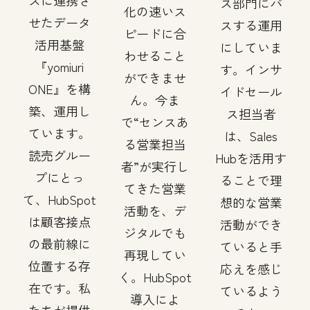
スに連携さ
ス部門にパ
化の速いス
せたデータ
スする運用
ピードに合
活用基盤
にしていま
わせること
『yomiuri
す。インサ
ができませ
ONE』を構
イドセール
ん。今ま
築、運用し
ス担当者
で“センスあ
ています。
は、Sales
る営業担当
読売グルー
Hubを活用す
者”が実行し
プにとっ
ることで理
てきた営業
て、HubSpot
想的な営業
活動を、デ
は顧客接点
活動ができ
ジタルでも
の最前線に
ていると手
再現してい
位置する存
応えを感じ
く。HubSpot
在です。私
ているよう
導入によ