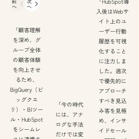
前
次
HubSpot導
へ
へ
入後はWebサ
イト上のユ
顧客理解
ーザー行動
を深め、グ
履歴を可視
ループ全体
化すること
の顧客体験
に注力しま
を向上させ
した。週次
るため、
で優先的に
BigQuery（ビ
アプローチ
ッグクエ
すべき見込
今の時代
リ）・BIツー
み客を見極
には、アナ
ル・HubSpot
め、インサ
ログな手法
をシームレ
イドセール
だけでは変