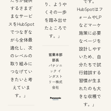
たちが提供
です。
り、ようや
するさまざ
HubSpotはフ
くその一歩
まなサービ
ォームやLP
を踏み出せ
スをHubSpot
などマーケ
たところで
でつなぎな
施策に必要
す。
がら全体最
なページを
適化し、次
設計しやす
営業本部
のレベルの
いため、自
部長
取り組みに
分たちで試
パナソニ
つなげてい
ック イ
行錯誤する
ンダスト
きたいと考
習慣が生ま
リー株式
えていま
会社
れたのも大
す。
きな収穫で
す。