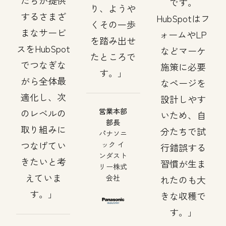
たちが提供
です。
り、ようや
するさまざ
HubSpotはフ
くその一歩
まなサービ
ォームやLP
を踏み出せ
スをHubSpot
などマーケ
たところで
でつなぎな
施策に必要
す。
がら全体最
なページを
適化し、次
設計しやす
営業本部
のレベルの
いため、自
部長
取り組みに
分たちで試
パナソニ
つなげてい
ック イ
行錯誤する
ンダスト
きたいと考
習慣が生ま
リー株式
えていま
会社
れたのも大
す。
きな収穫で
す。