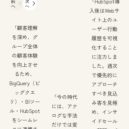
前
次
HubSpot導
へ
へ
入後はWebサ
イト上のユ
顧客理解
ーザー行動
を深め、グ
履歴を可視
ループ全体
化すること
の顧客体験
に注力しま
を向上させ
した。週次
るため、
で優先的に
BigQuery（ビ
アプローチ
ッグクエ
すべき見込
今の時代
リ）・BIツー
み客を見極
には、アナ
ル・HubSpot
め、インサ
ログな手法
をシームレ
イドセール
だけでは変