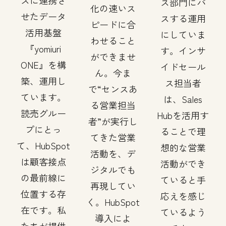
スに連携さ
ス部門にパ
化の速いス
せたデータ
スする運用
ピードに合
活用基盤
にしていま
わせること
『yomiuri
す。インサ
ができませ
ONE』を構
イドセール
ん。今ま
築、運用し
ス担当者
で“センスあ
ています。
は、Sales
る営業担当
読売グルー
Hubを活用す
者”が実行し
プにとっ
ることで理
てきた営業
て、HubSpot
想的な営業
活動を、デ
は顧客接点
活動ができ
ジタルでも
の最前線に
ていると手
再現してい
位置する存
応えを感じ
く。HubSpot
在です。私
ているよう
導入によ